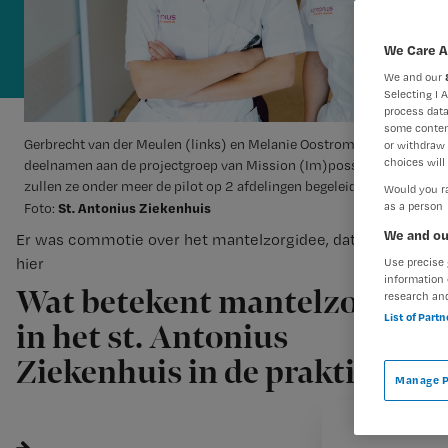
We Care A
We and our
Selecting I 
process data
some conten
Gerbrecht van der Meulen (links) en Melanie Oostrom zijn 2 van de 
or withdraw 
choices will 
deelnamen aan de projectgroep van Mission (Im)possible. Nu zijn ze 
zullen ze onder meer de pilot op 2 afdelingen begeleiden.
Would you ra
St. Antonius Ziekenhuis
as a person
Foto:
We and ou
Er was commotie over het mantelzorgidee, dat lees je
hier
Use precise 
information 
Wat betekent mantelzorgen
research an
List of Part
in het st. Antonius
Ziekenhuis in de praktijk?
Manage P