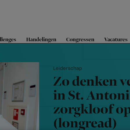
llenges
Handelingen
Congressen
Vacatures
Leiderschap
Zo denken v
in St. Anton
zorgkloof op
(longread)