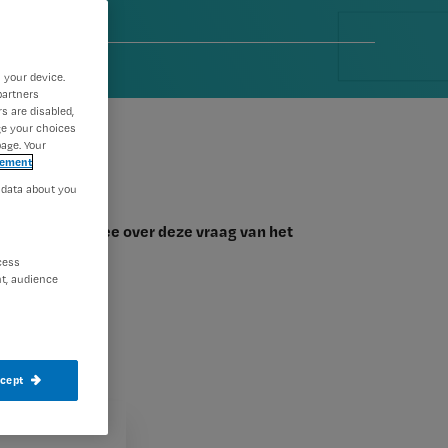
tus 2023
 your device.
partners
s are disabled,
ge your choices
age. Your
tement
 data about you
ider) dacht mee over deze vraag van het
cess
t, audience
ccept