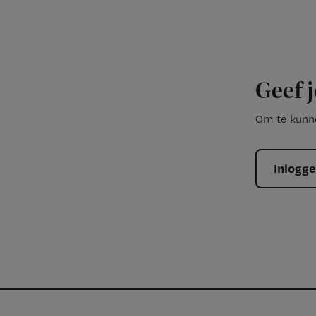
Geef j
Om te kunne
Inlogg