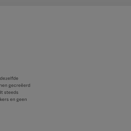
 dezelfde
emen gecreëerd
dt steeds
nkers en geen