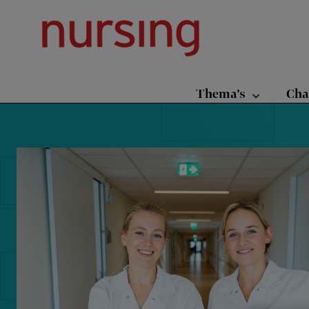
Skip
Skip
Skip
Nursing.nl
|
to
to
to
Nursing
primary
main
footer
voor
verpleegkundigen
navigation
content
Thema’s
Cha
Reader
Interactions