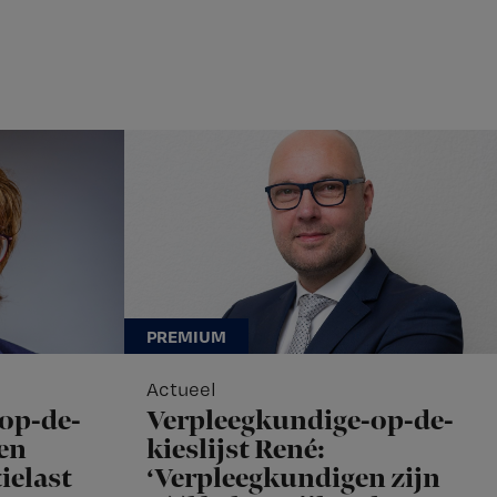
Actueel
op-de-
Verpleegkundige-op-de-
nen
kieslijst René:
ielast
‘Verpleegkundigen zijn