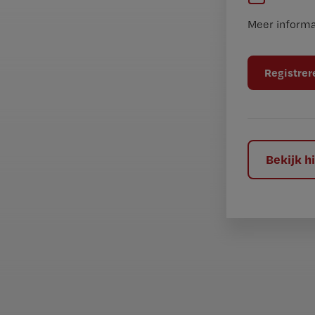
e
n
Meer informa
e
t
n
i
t
t
i
e
t
l
e
l
?
Bekijk 