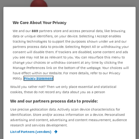
We Care About Your Privacy
We and our
889
partners store and access personal data, like browsing
data or unique identifiers, on your device. Selecting I Accept enables
tracking technologies to support the purposes shown under we and our
partners process data to provide. Selecting Reject All or withdrawing your
consent will disable them. If trackers are disabled, some content and ads
you see may not be as relevant to you. You can resurface this menu to
change your choices or withdraw consent at any time by clicking the
Manage Preferences link on the bottom of the webpage. Your choices will
have effect within our Website. For more details, refer to our Privacy
Policy.
Privacy Statement
Would you rather not? Then we only place essential and statistical
cookies, these do not record any data about you as a person
We and our partners process data to provide:
Use precise geolocation data. Actively scan device characteristics for
Een teamgerichte benadering van seksualiteit en intimiteit
identification. Store and/or access information on a device. Personalised
advertising and content, advertising and content measurement, audience
research and services development.
List of Partners (vendors)