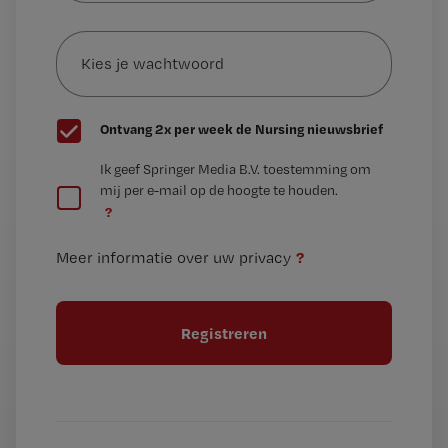
e-
Kies
mailadres?
je
*
wachtwoord
G
Ontvang 2x per week de Nursing nieuwsbrief
e
G
Ik geef Springer Media B.V. toestemming om
e
mij per e-mail op de hoogte te houden.
e
n
?
e
t
n
i
?
Meer informatie over uw privacy
t
t
i
e
t
l
e
l
?