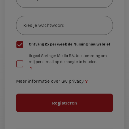
je
e-
Kies
mailadres?
je
*
wachtwoord
G
Ontvang 2x per week de Nursing nieuwsbrief
e
G
Ik geef Springer Media B.V. toestemming om
e
mij per e-mail op de hoogte te houden.
e
n
?
e
t
n
i
?
Meer informatie over uw privacy
t
t
i
e
t
l
e
l
?