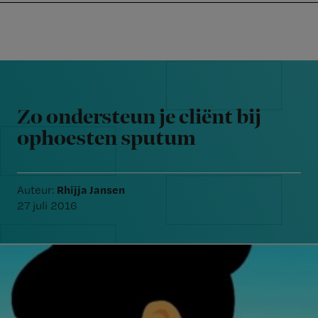
Nursing
W
Skip
Skip
Skip
voor
m
Inloggen
to
to
to
verpleegkundigen
wi
primary
main
footer
jo
navigation
content
Reader
st
Interactions
be
Zo ondersteun je cliënt bij
ophoesten sputum
Rhijja Jansen
Auteur:
27 juli 2016