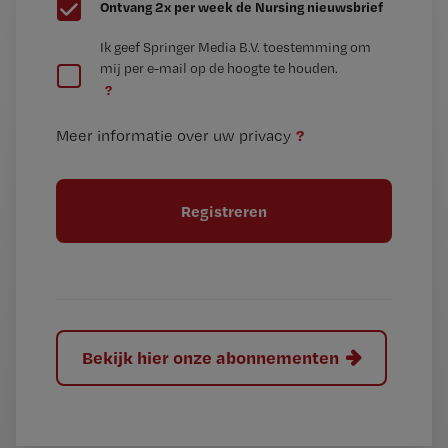
G
Ontvang 2x per week de Nursing nieuwsbrief
e
G
Ik geef Springer Media B.V. toestemming om
e
mij per e-mail op de hoogte te houden.
e
n
?
e
t
n
i
?
Meer informatie over uw privacy
t
t
i
e
t
l
e
l
?
Bekijk hier onze abonnementen