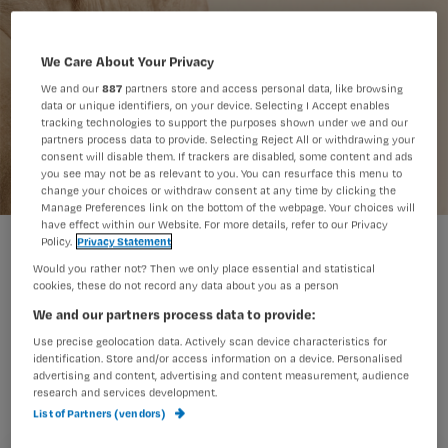
We Care About Your Privacy
We and our
887
partners store and access personal data, like browsing
data or unique identifiers, on your device. Selecting I Accept enables
tracking technologies to support the purposes shown under we and our
partners process data to provide. Selecting Reject All or withdrawing your
consent will disable them. If trackers are disabled, some content and ads
you see may not be as relevant to you. You can resurface this menu to
change your choices or withdraw consent at any time by clicking the
Manage Preferences link on the bottom of the webpage. Your choices will
have effect within our Website. For more details, refer to our Privacy
Policy.
Privacy Statement
Optimale continentiezorg en
Would you rather not? Then we only place essential and statistical
cookies, these do not record any data about you as a person
huidverzorging zijn onlosmakelijk aan
We and our partners process data to provide:
elkaar verbonden. Want tot 50% van de
Use precise geolocation data. Actively scan device characteristics for
cliënten met urine- en/of
identification. Store and/or access information on a device. Personalised
advertising and content, advertising and content measurement, audience
fecesincontinentie ervaren
research and services development.
List of Partners (vendors)
huidirritatie (incontinentie-