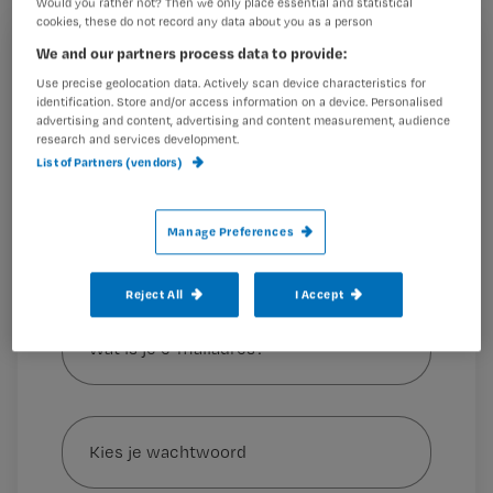
moeten uit het verzorgingshuis.
Would you rather not? Then we only place essential and statistical
cookies, these do not record any data about you as a person
We and our partners process data to provide:
Registreren
Use precise geolocation data. Actively scan device characteristics for
Wil je dit artikel lezen?
identification. Store and/or access information on a device. Personalised
Dat er veel gedoe is op het gebied van de ouderenzorg
advertising and content, advertising and content measurement, audience
blijkt wel uit de aandacht vanuit de media. Het
research and services development.
Maak gratis een account aan en lees 2
…
List of Partners (vendors)
artikelen gratis per maand
Al een account of abonnement?
Log dan in
Manage Preferences
Reject All
I Accept
Wat
is
je
e-
Kies
mailadres?
je
*
wachtwoord