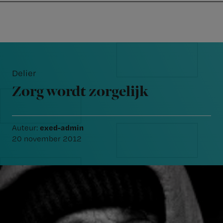
Nursing
W
Skip
Skip
Skip
voor
m
Inloggen
to
to
to
verpleegkundigen
wi
primary
main
footer
jo
navigation
content
Reader
st
Interactions
be
Delier
Zorg wordt zorgelijk
exed-admin
Auteur:
20 november 2012