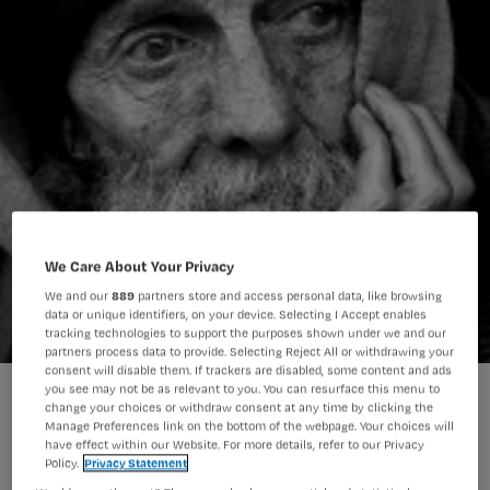
We Care About Your Privacy
We and our
889
partners store and access personal data, like browsing
data or unique identifiers, on your device. Selecting I Accept enables
tracking technologies to support the purposes shown under we and our
partners process data to provide. Selecting Reject All or withdrawing your
consent will disable them. If trackers are disabled, some content and ads
you see may not be as relevant to you. You can resurface this menu to
change your choices or withdraw consent at any time by clicking the
Bezorgde cliënten vragen Conny of ze
Manage Preferences link on the bottom of the webpage. Your choices will
have effect within our Website. For more details, refer to our Privacy
door de nieuwe kabinetsplannen weg
Policy.
Privacy Statement