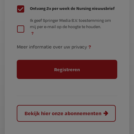
G
Ontvang 2x per week de Nursing nieuwsbrief
e
G
Ik geef Springer Media B.V. toestemming om
e
mij per e-mail op de hoogte te houden.
e
n
?
e
t
n
i
?
Meer informatie over uw privacy
t
t
i
e
t
l
e
l
?
Bekijk hier onze abonnementen