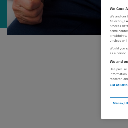
We Care A
We and our
Selecting I 
process data
some conten
or withdraw 
choices will 
Would you ra
as a person
We and ou
Use precise 
information 
research an
List of Part
Manage P