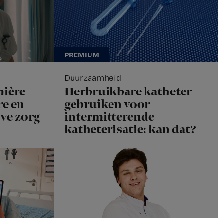
Duurzaamheid
mière
Herbruikbare katheter
e en
gebruiken voor
eve zorg
intermitterende
katheterisatie: kan dat?