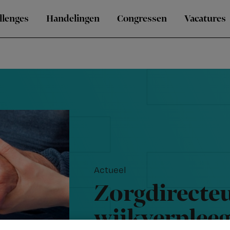
llenges
Handelingen
Congressen
Vacatures
Actueel
Zorgdirecteu
wijkverplee