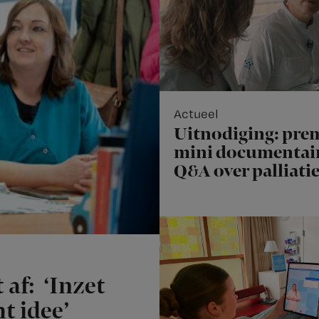
Actueel
Uitnodiging: pre
mini documentair
Q&A over palliati
 af: ‘Inzet
t idee’