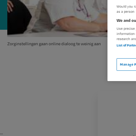
Would you ra
as a person
We and ou
Use precise 
information 
research an
Zorginstellingen gaan online dialoog te weinig aan
List of Part
Manage P
…