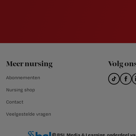
Footer
Meer nursing
Volg on
Abonnementen
Nursing shop
Contact
Veelgestelde vragen
© BSL Media & Learning, onderdeel v