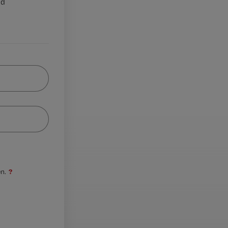
nd
?
n.