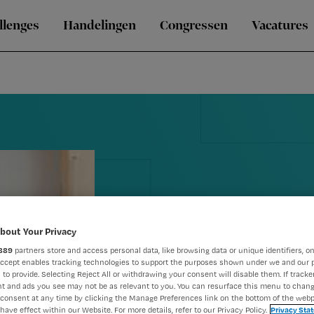
llenges
Handelingen
Congressen
Vacatures
bout Your Privacy
889
partners store and access personal data, like browsing data or unique identifiers, on
Zorginstelli
Accept enables tracking technologies to support the purposes shown under we and our 
 to provide. Selecting Reject All or withdrawing your consent will disable them. If tracker
dialoog te w
t and ads you see may not be as relevant to you. You can resurface this menu to chan
consent at any time by clicking the Manage Preferences link on the bottom of the webp
have effect within our Website. For more details, refer to our Privacy Policy.
Privacy Sta