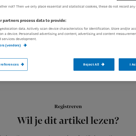
ther not? Then we only place essential and statistical cookies, these do not record any
Redactie TvV
25 juni 2013
r partners process data to provide:
Auteur:
geolocation data. Actively scan device characteristics for identification. Store and/or ac
on a device. Personalised advertising and content, advertising and content measuremen
d services development.
ners (vendors)
In de VVT-sector worden de mogelijkheden
references
Reject All
I A
aangegrepen. Ze kunnen hier op online kl
Registreren
Social Media Monitor Z
Dat blijkt uit de derde editie van de
Wil je dit artikel lezen?