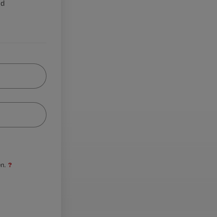
nd
?
n.