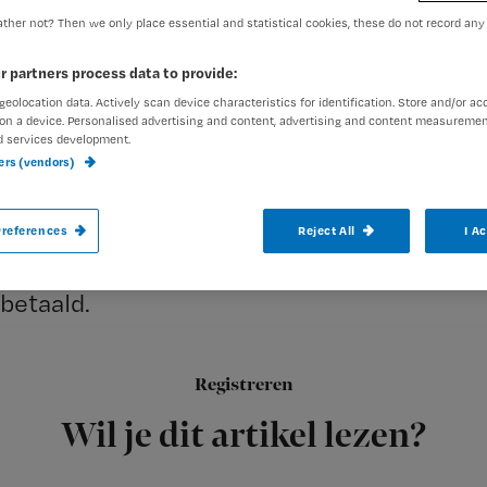
ther not? Then we only place essential and statistical cookies, these do not record any
Redactie TvV
9 oktober 2012
Auteur:
r partners process data to provide:
geolocation data. Actively scan device characteristics for identification. Store and/or ac
on a device. Personalised advertising and content, advertising and content measuremen
d services development.
ners (vendors)
Verpleeghuizen en verzorgingshuizen gev
references
Reject All
I A
kosten zoals waskosten of wat er voor e
betaald.
Registreren
Dit blijkt uit onderzoek van de Consumentenbond onder 120 v
Wil je dit artikel lezen?