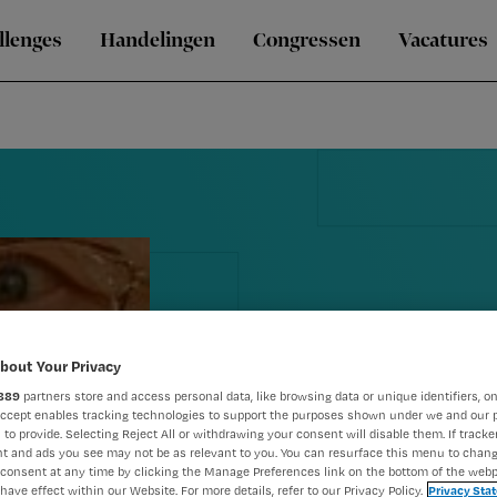
llenges
Handelingen
Congressen
Vacatures
bout Your Privacy
889
partners store and access personal data, like browsing data or unique identifiers, on
'Zorginstell
Accept enables tracking technologies to support the purposes shown under we and our 
 to provide. Selecting Reject All or withdrawing your consent will disable them. If tracker
over kosten
t and ads you see may not be as relevant to you. You can resurface this menu to chan
consent at any time by clicking the Manage Preferences link on the bottom of the webp
have effect within our Website. For more details, refer to our Privacy Policy.
Privacy Sta