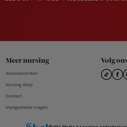
Footer
Meer nursing
Volg on
Abonnementen
Nursing shop
Contact
Veelgestelde vragen
© BSL Media & Learning, onderdeel v