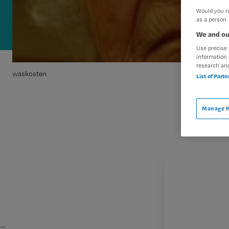
Would you ra
as a person
We and ou
Use precise 
information 
research an
waskosten
List of Part
Manage P
…