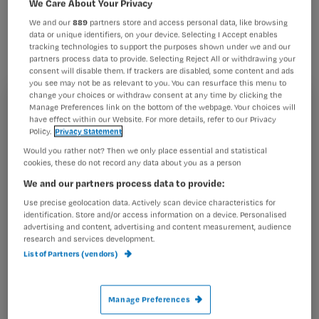
We Care About Your Privacy
onverwachts een nummer één hit
We and our
889
partners store and access personal data, like browsing
gescoord. De 25-jarige Nederlander
data or unique identifiers, on your device. Selecting I Accept enables
hoopt nu de VS te veroveren.
tracking technologies to support the purposes shown under we and our
partners process data to provide. Selecting Reject All or withdrawing your
consent will disable them. If trackers are disabled, some content and ads
you see may not be as relevant to you. You can resurface this menu to
change your choices or withdraw consent at any time by clicking the
Manage Preferences link on the bottom of the webpage. Your choices will
Registreren
have effect within our Website. For more details, refer to our Privacy
Sebastiaan Westerhout heeft al een artiestennaam:
Policy.
Privacy Statement
Wil je dit artikel lezen?
Sebastian Westwood.
Would you rather not? Then we only place essential and statistical
Onder begeleiding van producer
cookies, these do not record any data about you as a person
Maak gratis een account aan en lees 2
…
We and our partners process data to provide:
artikelen gratis per maand
Use precise geolocation data. Actively scan device characteristics for
Al een account of abonnement?
Log dan in
identification. Store and/or access information on a device. Personalised
advertising and content, advertising and content measurement, audience
research and services development.
List of Partners (vendors)
Wat
is
Manage Preferences
je