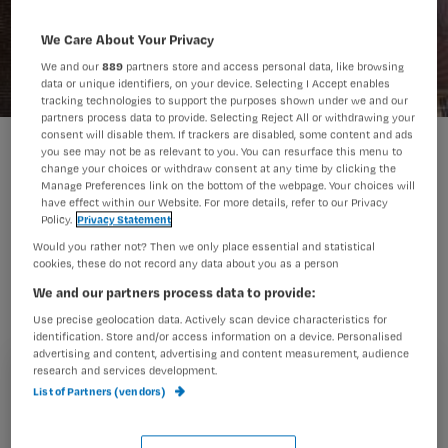
We Care About Your Privacy
We and our
889
partners store and access personal data, like browsing
data or unique identifiers, on your device. Selecting I Accept enables
tracking technologies to support the purposes shown under we and our
partners process data to provide. Selecting Reject All or withdrawing your
consent will disable them. If trackers are disabled, some content and ads
d
you see may not be as relevant to you. You can resurface this menu to
change your choices or withdraw consent at any time by clicking the
Manage Preferences link on the bottom of the webpage. Your choices will
have effect within our Website. For more details, refer to our Privacy
Policy.
Privacy Statement
Ruim 100 medewerkers van de
Would you rather not? Then we only place essential and statistical
Amsterdamse zorginstelling Amsta
cookies, these do not record any data about you as a person
hebben zaterdagmorgen hun
We and our partners process data to provide:
verpleeghuis het Sarphatihuis bezet.
Use precise geolocation data. Actively scan device characteristics for
identification. Store and/or access information on a device. Personalised
Ze wilden een gesprek met de directie.
advertising and content, advertising and content measurement, audience
research and services development.
Registreren
List of Partners (vendors)
Wil je dit artikel lezen?
Onderwerp van gesprek: de besteding van het extra geld