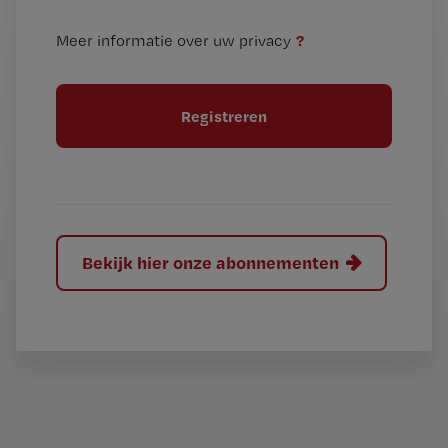
e
t
n
i
?
Meer informatie over uw privacy
t
t
i
e
t
l
e
l
?
Bekijk hier onze abonnementen