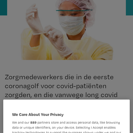
Zorgmedewerkers die in de eerste
coronagolf voor covid-patiënten
zorgden, en die vanwege long covid
arbeidsongeschikt zijn geraakt,
kunnen 15.000 euro krijgen. Dat meldt
We Care About Your Privacy
het ministerie van VWS.
Registreren
We and our
889
partners store and access personal data, like browsing
data or unique identifiers, on your device. Selecting I Accept enables
tracking technologies to support the purposes shown under we and our