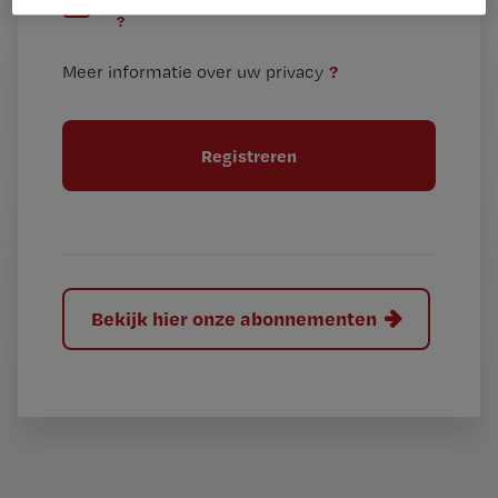
e
n
?
e
t
n
i
?
Meer informatie over uw privacy
t
t
i
e
t
l
e
l
?
Bekijk hier onze abonnementen