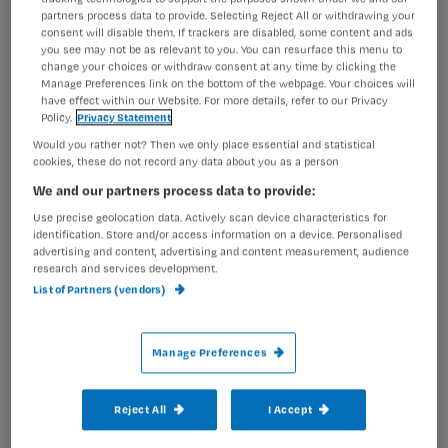
Wil je dit artikel lezen?
partners process data to provide. Selecting Reject All or withdrawing your
In een persbericht meldt het ministerie van
consent will disable them. If trackers are disabled, some content and ads
Maak gratis een account aan en lees 2
…
you see may not be as relevant to you. You can resurface this menu to
artikelen gratis per maand
change your choices or withdraw consent at any time by clicking the
Manage Preferences link on the bottom of the webpage. Your choices will
have effect within our Website. For more details, refer to our Privacy
Al een account of abonnement?
Log dan in
Policy.
Privacy Statement
Would you rather not? Then we only place essential and statistical
cookies, these do not record any data about you as a person
Wat
We and our partners process data to provide:
is
Use precise geolocation data. Actively scan device characteristics for
identification. Store and/or access information on a device. Personalised
je
advertising and content, advertising and content measurement, audience
e-
research and services development.
Kies
mailadres?
List of Partners (vendors)
je
*
wachtwoord
Manage Preferences
G
Ontvang 2x per week de Nursing nieuwsbrief
e
Reject All
I Accept
G
Ik geef Springer Media B.V. toestemming om
e
mij per e-mail op de hoogte te houden.