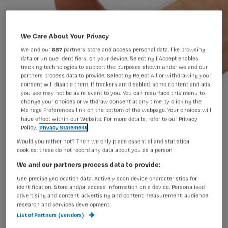
We Care About Your Privacy
We and our
887
partners store and access personal data, like browsing
data or unique identifiers, on your device. Selecting I Accept enables
tracking technologies to support the purposes shown under we and our
partners process data to provide. Selecting Reject All or withdrawing your
consent will disable them. If trackers are disabled, some content and ads
you see may not be as relevant to you. You can resurface this menu to
change your choices or withdraw consent at any time by clicking the
Manage Preferences link on the bottom of the webpage. Your choices will
have effect within our Website. For more details, refer to our Privacy
Policy.
Privacy Statement
Would you rather not? Then we only place essential and statistical
cookies, these do not record any data about you as a person
We and our partners process data to provide:
Use precise geolocation data. Actively scan device characteristics for
identification. Store and/or access information on a device. Personalised
advertising and content, advertising and content measurement, audience
'Zorgmedewerkers ondanks hervormingen tevreden over hun
research and services development.
werk'
List of Partners (vendors)