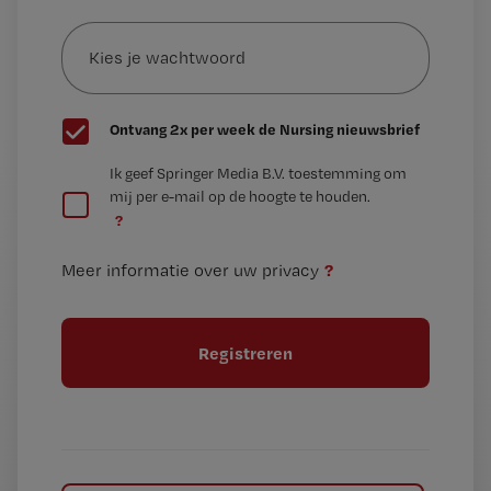
Kies
mailadres?
je
*
wachtwoord
G
Ontvang 2x per week de Nursing nieuwsbrief
e
G
Ik geef Springer Media B.V. toestemming om
e
mij per e-mail op de hoogte te houden.
e
n
?
e
t
n
i
?
Meer informatie over uw privacy
t
t
i
e
t
l
e
l
?