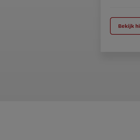
e
l
?
Bekijk 