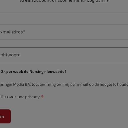
Al een account of abonnement?
Log dan in
 2x per week de Nursing nieuwsbrief
Springer Media B.V. toestemming om mij per e-mail op de hoogte te houde
?
tie over uw privacy