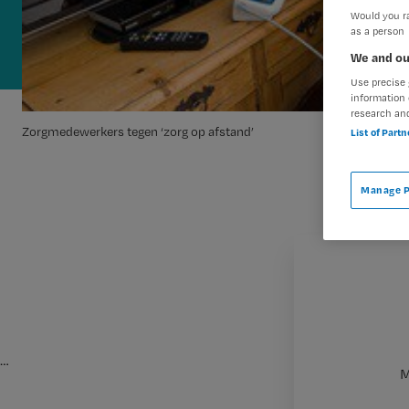
Would you ra
as a person
We and ou
Use precise 
information 
research an
Zorgmedewerkers tegen ‘zorg op afstand’
List of Part
Manage P
…
M