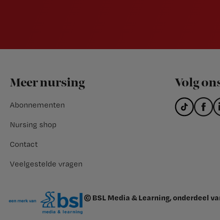
Footer
Meer nursing
Volg on
Abonnementen
Nursing shop
Contact
Veelgestelde vragen
© BSL Media & Learning, onderdeel v