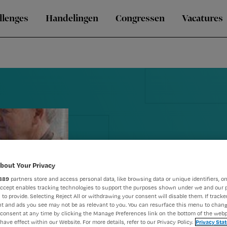
llenges
Handelingen
Congressen
Vacatures
bout Your Privacy
889
partners store and access personal data, like browsing data or unique identifiers, on
Zorgmedewer
Accept enables tracking technologies to support the purposes shown under we and our 
 to provide. Selecting Reject All or withdrawing your consent will disable them. If tracker
t and ads you see may not be as relevant to you. You can resurface this menu to chan
op afstand’
consent at any time by clicking the Manage Preferences link on the bottom of the webp
have effect within our Website. For more details, refer to our Privacy Policy.
Privacy Sta