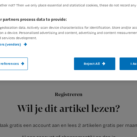
ther not? Then we only place essential and statistical cookies, these do not record any
r partners process data to provide:
Rhijja Jansen
8 april 2013
Auteur:
geolocation data. Actively scan device characteristics for identification. Store and/or ac
on a device. Personalised advertising and content, advertising and content measuremen
d services development.
ners (vendors)
references
Reject All
I A
Drie op de vier zorgmedewerkers vinden 
ideaal.
Registreren
Dit blijkt uit een online poll die Tijdschrift voor Verzorgenden 
Wil je dit artikel lezen?
aak gratis een account aan en lees 2 artikelen gratis per maa