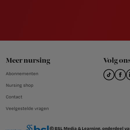
Footer
Meer nursing
Volg on
Abonnementen
Nursing shop
Contact
Veelgestelde vragen
© BSL Media & Learning, onderdeel v