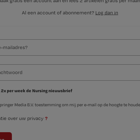
aak gratis een account aan en lees 2 artikelen gratis per maa
Al een account of abonnement?
Log dan in
 2x per week de Nursing nieuwsbrief
Springer Media B.V. toestemming om mij per e-mail op de hoogte te houde
?
tie over uw privacy