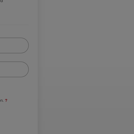
nd
?
n.