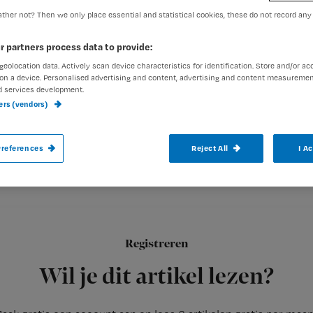
ther not? Then we only place essential and statistical cookies, these do not record any
exed-admin
13 januari 2013
r partners process data to provide:
Auteur:
geolocation data. Actively scan device characteristics for identification. Store and/or ac
on a device. Personalised advertising and content, advertising and content measuremen
d services development.
ners (vendors)
Dokter Jansen Steur. Als ik zo’n dokter op
references
Reject All
I A
gebeurd zoals ze zijn gebeurd?
Registreren
Ik kan niet oordelen over het team rond dokter Jansen Steur
i
Wil je dit artikel lezen?