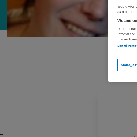
Would you ra
as a person
We and ou
Use precise 
information 
research an
List of Part
Manage P
…