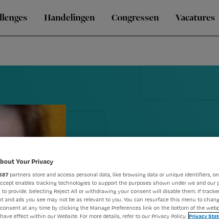
llenges
Handelingen
Congressen
Vacatures
bout Your Privacy
887
partners store and access personal data, like browsing data or unique identifiers, on
Zou ik dokte
Accept enables tracking technologies to support the purposes shown under we and our 
 to provide. Selecting Reject All or withdrawing your consent will disable them. If tracker
aan kunnen
t and ads you see may not be as relevant to you. You can resurface this menu to chan
consent at any time by clicking the Manage Preferences link on the bottom of the webp
have effect within our Website. For more details, refer to our Privacy Policy.
Privacy Sta