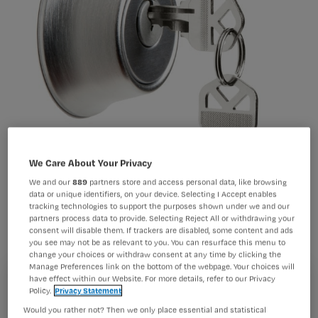
We Care About Your Privacy
We and our
889
partners store and access personal data, like browsing
data or unique identifiers, on your device. Selecting I Accept enables
tracking technologies to support the purposes shown under we and our
Minister De Jonge wil de nieuwe Wet
partners process data to provide. Selecting Reject All or withdrawing your
consent will disable them. If trackers are disabled, some content and ads
zorg en dwang nog steeds invoeren op
you see may not be as relevant to you. You can resurface this menu to
change your choices or withdraw consent at any time by clicking the
1 januari 2020 zoals gepland, maar
Manage Preferences link on the bottom of the webpage. Your choices will
ziet dat jaar wel als een overgangsjaar.
have effect within our Website. For more details, refer to our Privacy
Registreren
Policy.
Privacy Statement
Dat schrijft hij in een
recente reactie
Would you rather not? Then we only place essential and statistical
Wil je dit artikel lezen?