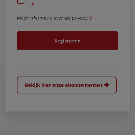
?
e
t
n
i
?
Meer informatie over uw privacy
t
t
i
e
t
l
e
l
?
Bekijk hier onze abonnementen