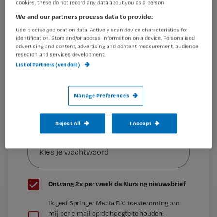
cookies, these do not record any data about you as a person
op een aantal partijen uit het
We and our partners process data to provide:
Maak gratis een account aan en lees 2
…
artikelen gratis per maand
Use precise geolocation data. Actively scan device characteristics for
identification. Store and/or access information on a device. Personalised
advertising and content, advertising and content measurement, audience
Al een account of abonnement?
Log dan in
research and services development.
List of Partners (vendors)
Wat
Manage Preferences
is
je
Reject All
I Accept
e-
Kies
mailadres?
je
*
wachtwoord
G
Ontvang 2x per week de Nursing nieuwsbrief
e
G
Ik geef Springer Media B.V. toestemming om
e
mij per e-mail op de hoogte te houden.
e
n