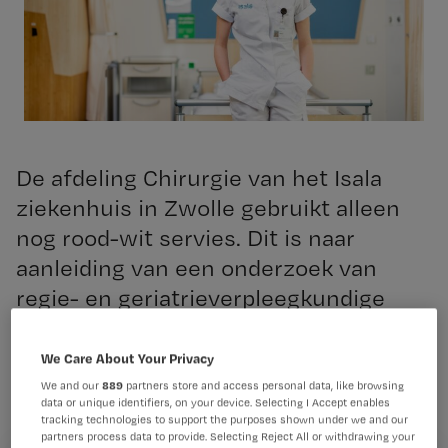
De afdeling Chirurgie van het Isala
ziekenhuis in Zwolle gebruikt alleen
nog rood-wit servies. Dit is naar
aanleiding van een onderzoek van
regie- en geriatrieverpleegkundige
Melinda Hoekman.
We Care About Your Privacy
We and our
889
partners store and access personal data, like browsing
data or unique identifiers, on your device. Selecting I Accept enables
Lees hier meer over dementie
tracking technologies to support the purposes shown under we and our
‘Zorgarrangeur’ kan
partners process data to provide. Selecting Reject All or withdrawing your