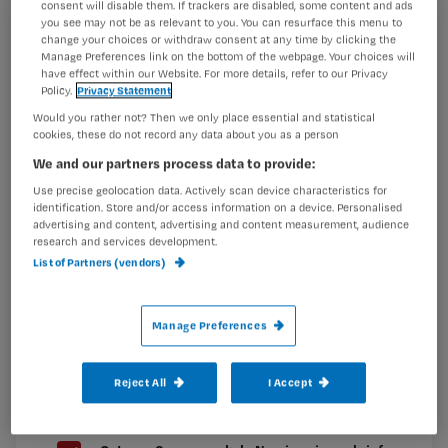
consent will disable them. If trackers are disabled, some content and ads
wijkverpleegkundige
you see may not be as relevant to you. You can resurface this menu to
Registreren
change your choices or withdraw consent at any time by clicking the
Manage Preferences link on the bottom of the webpage. Your choices will
Wil je dit artikel lezen?
have effect within our Website. For more details, refer to our Privacy
Policy.
Privacy Statement
Maak gratis een account aan en lees 2
…
Would you rather not? Then we only place essential and statistical
artikelen gratis per maand
cookies, these do not record any data about you as a person
We and our partners process data to provide:
Al een account of abonnement?
Log dan in
Use precise geolocation data. Actively scan device characteristics for
identification. Store and/or access information on a device. Personalised
advertising and content, advertising and content measurement, audience
research and services development.
Wat
List of Partners (vendors)
is
je
Manage Preferences
e-
Kies
mailadres?
je
*
Reject All
I Accept
wachtwoord
G