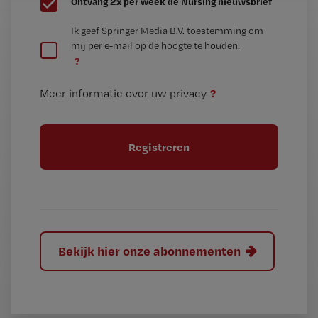
Ontvang 2x per week de Nursing nieuwsbrief
e
G
Ik geef Springer Media B.V. toestemming om
e
mij per e-mail op de hoogte te houden.
e
n
?
e
t
n
i
?
Meer informatie over uw privacy
t
t
i
e
t
l
e
l
?
Bekijk hier onze abonnementen