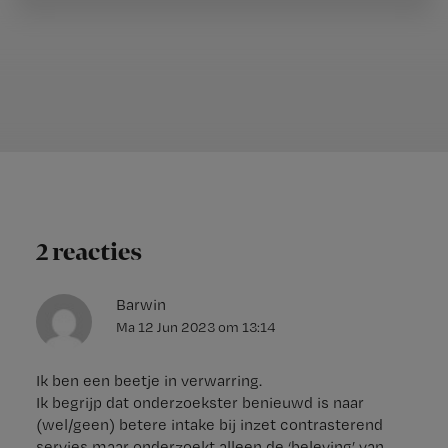
2 reacties
Barwin
Ma 12 Jun 2023
om
13:14
Ik ben een beetje in verwarring.
Ik begrijp dat onderzoekster benieuwd is naar
(wel/geen) betere intake bij inzet contrasterend
servies maar onderzoekt alleen de ‘beleving’ van