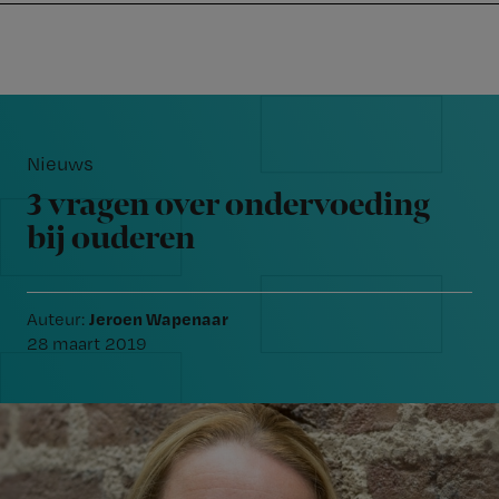
Nursing
W
Skip
Skip
Skip
voor
m
Inloggen
to
to
to
verpleegkundigen
wi
primary
main
footer
jo
navigation
content
Reader
st
Interactions
be
Nieuws
3 vragen over ondervoeding
bij ouderen
Jeroen Wapenaar
Auteur:
28 maart 2019