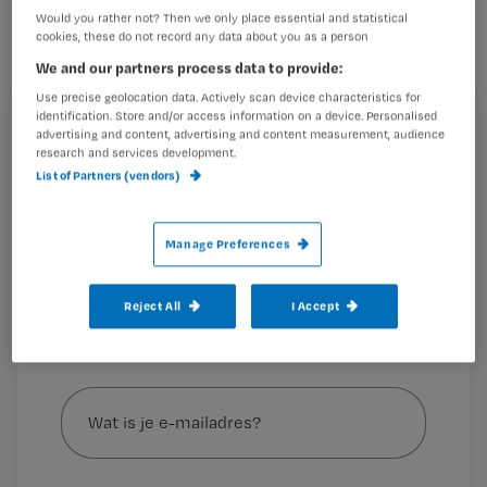
voedingszorg te leveren. Hoe kun jij
Would you rather not? Then we only place essential and statistical
cookies, these do not record any data about you as a person
ondervoeding bij ouderen beter
We and our partners process data to provide:
voorkomen?
Use precise geolocation data. Actively scan device characteristics for
identification. Store and/or access information on a device. Personalised
Registreren
advertising and content, advertising and content measurement, audience
research and services development.
Wil je dit artikel lezen?
List of Partners (vendors)
Getty Huisman is lid van de Stuurgroep Ondervoeding en
onderzoeker aan het
Maak gratis een account aan en lees 2
…
Manage Preferences
artikelen gratis per maand
Al een account of abonnement?
Log dan in
Reject All
I Accept
Wat
is
je
e-