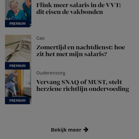
Flink meer salaris in de VVT:
dit eisen de vakbonden
Cao
Zomertijd en nachtdienst: hoe
zit het met mijn salaris?
Ouderenzorg
Vervang SNAQ of MUST, stelt
herziene richtlijn ondervoeding
Bekijk meer