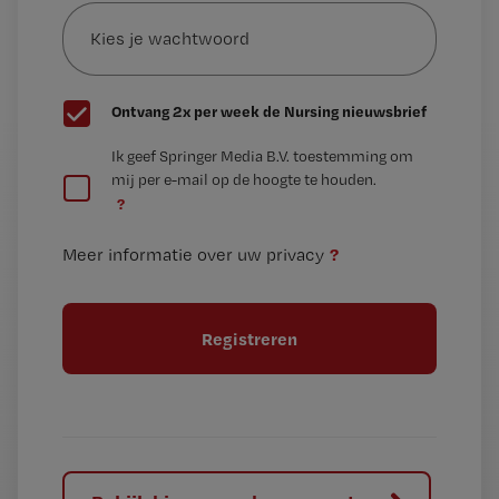
Kies
mailadres?
je
*
wachtwoord
G
Ontvang 2x per week de Nursing nieuwsbrief
e
G
Ik geef Springer Media B.V. toestemming om
e
mij per e-mail op de hoogte te houden.
e
n
?
e
t
n
i
?
Meer informatie over uw privacy
t
t
i
e
t
l
e
l
?