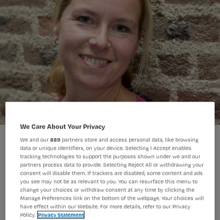
We Care About Your Privacy
We and our
889
partners store and access personal data, like browsing
data or unique identifiers, on your device. Selecting I Accept enables
tracking technologies to support the purposes shown under we and our
partners process data to provide. Selecting Reject All or withdrawing your
consent will disable them. If trackers are disabled, some content and ads
Volgens de
Stuurgroep Ondervoeding
you see may not be as relevant to you. You can resurface this menu to
change your choices or withdraw consent at any time by clicking the
voelen verpleegkundigen zich niet
Manage Preferences link on the bottom of the webpage. Your choices will
have effect within our Website. For more details, refer to our Privacy
bekwaam genoeg om goede
Policy.
Privacy Statement