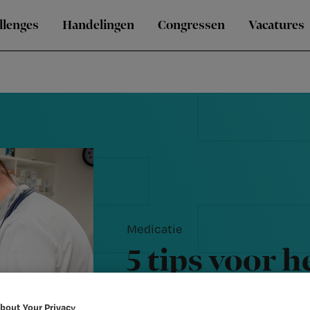
llenges
Handelingen
Congressen
Vacatures
Medicatie
5 tips voor h
maken van m
bout Your Privacy