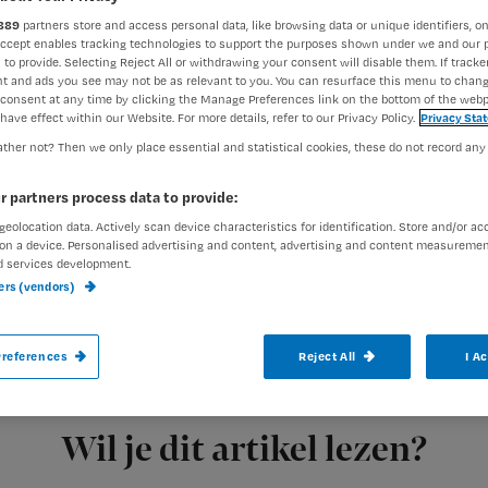
889
partners store and access personal data, like browsing data or unique identifiers, on
Accept enables tracking technologies to support the purposes shown under we and our 
 to provide. Selecting Reject All or withdrawing your consent will disable them. If tracker
Jeroen Wapenaar
15 decemb
Auteur:
t and ads you see may not be as relevant to you. You can resurface this menu to chan
consent at any time by clicking the Manage Preferences link on the bottom of the webp
have effect within our Website. For more details, refer to our Privacy Policy.
Privacy Sta
ther not? Then we only place essential and statistical cookies, these do not record any
r partners process data to provide:
geolocation data. Actively scan device characteristics for identification. Store and/or ac
Bij het gereedmaken van parenteralia of 
on a device. Personalised advertising and content, advertising and content measuremen
d services development.
materialen of is de dosering verkeerd. De
ners (vendors)
Maken
(VTGM)
geeft tips om geneesmidde
references
Reject All
I A
Registreren
De tips worden hierna
Wil je dit artikel lezen?