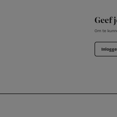
Geef j
Om te kunne
Inlogg