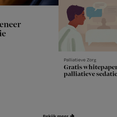
meneer
ie
Palliatieve Zorg
Gratis whitepaper
palliatieve sedati
Bekijk meer