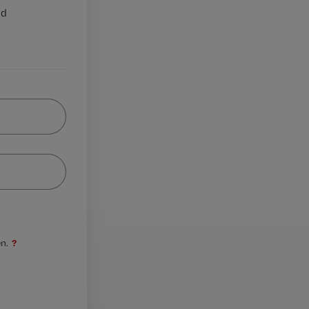
nd
?
n.