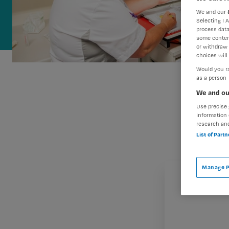
We and our
Selecting I 
process data
some conten
or withdraw 
choices will 
Would you ra
as a person
We and ou
Use precise 
information 
research an
List of Part
Manage P