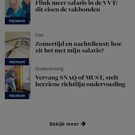
Flink meer salaris in de VVT:
dit eisen de vakbonden
Cao
Zomertijd en nachtdienst: hoe
zit het met mijn salaris?
Ouderenzorg
Vervang SNAQ of MUST, stelt
herziene richtlijn ondervoeding
Bekijk meer