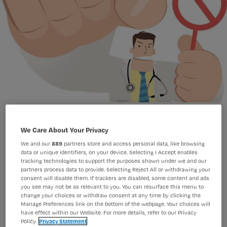
Non-farmacologische interventies bij pijn
We Care About Your Privacy
We and our
889
partners store and access personal data, like browsing
data or unique identifiers, on your device. Selecting I Accept enables
Voordat pijnmedicatie wordt
tracking technologies to support the purposes shown under we and our
partners process data to provide. Selecting Reject All or withdrawing your
voorgeschreven, kan de
consent will disable them. If trackers are disabled, some content and ads
verpleegkundige diverse non-
you see may not be as relevant to you. You can resurface this menu to
change your choices or withdraw consent at any time by clicking the
farmacologische interventies
Manage Preferences link on the bottom of the webpage. Your choices will
have effect within our Website. For more details, refer to our Privacy
toepassen waardoor de patiënt minder
Policy.
Privacy Statement