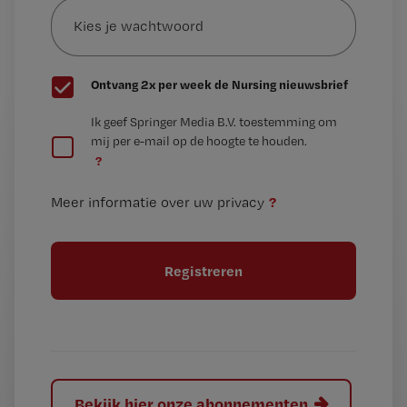
je
*
wachtwoord
G
Ontvang 2x per week de Nursing nieuwsbrief
e
G
Ik geef Springer Media B.V. toestemming om
e
mij per e-mail op de hoogte te houden.
e
n
?
e
t
n
i
?
Meer informatie over uw privacy
t
t
i
e
t
l
e
l
?
Bekijk hier onze abonnementen