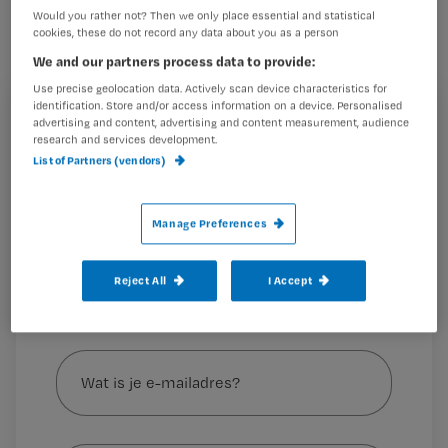
pijn
heeft. Nursing zet er zes voor je
Would you rather not? Then we only place essential and statistical
cookies, these do not record any data about you as a person
op een rij.
We and our partners process data to provide:
Use precise geolocation data. Actively scan device characteristics for
identification. Store and/or access information on a device. Personalised
Warmte
: warmte kan leiden tot een verminderde
Registreren
advertising and content, advertising and content measurement, audience
overdracht
research and services development.
Wil je dit artikel lezen?
List of Partners (vendors)
Maak gratis een account aan en lees 2
…
artikelen gratis per maand
Manage Preferences
Al een account of abonnement?
Log dan in
Reject All
I Accept
Wat
is
je
e-
Kies
mailadres?