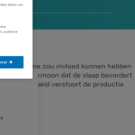
 data about you
0
cess
t, audience
ccept
en nachtritme zou invloed kunnen hebben
ne is een hormoon dat de slaap bevordert
lt. Nachtarbeid verstoort de productie
nd