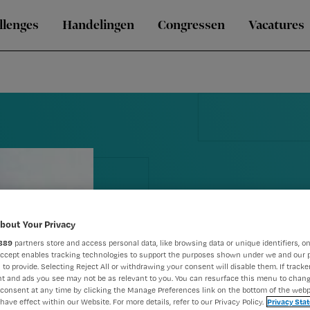
llenges
Handelingen
Congressen
Vacatures
bout Your Privacy
889
partners store and access personal data, like browsing data or unique identifiers, on
6 Vragen ove
Accept enables tracking technologies to support the purposes shown under we and our 
 to provide. Selecting Reject All or withdrawing your consent will disable them. If tracker
t and ads you see may not be as relevant to you. You can resurface this menu to chan
door de nac
consent at any time by clicking the Manage Preferences link on the bottom of the webp
have effect within our Website. For more details, refer to our Privacy Policy.
Privacy Sta