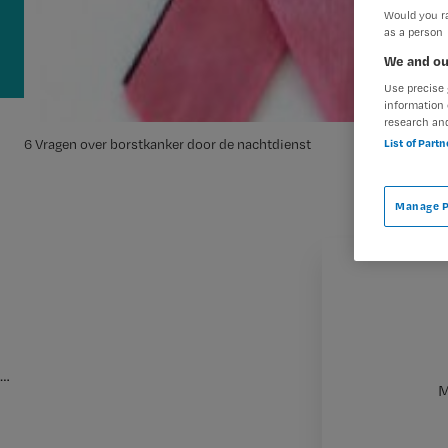
Would you ra
as a person
We and ou
Use precise 
information 
research an
List of Part
6 Vragen over borstkanker door de nachtdienst
Manage P
…
M