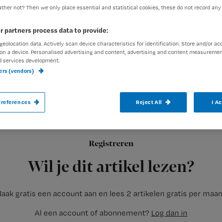
ther not? Then we only place essential and statistical cookies, these do not record any
r partners process data to provide:
Redactie Nursing
10 juni 201
Auteur:
geolocation data. Actively scan device characteristics for identification. Store and/or ac
on a device. Personalised advertising and content, advertising and content measuremen
d services development.
ners (vendors)
references
Reject All
I A
Een chronische verstoring van het dag- 
op de productie van melatonine. Melatoni
en het ritme van de lichaamsfuncties rege
Registreren
van melatonine. Een verstoorde
Wil je dit artikel lezen?
aak gratis een account aan en lees 2 artikelen gratis per maa
Al een account of abonnement?
Log dan in