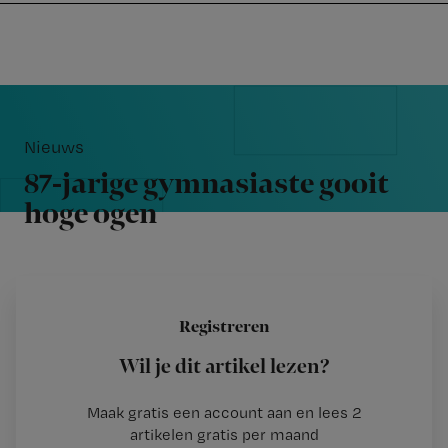
Nursing
W
Skip
Skip
Skip
voor
m
Inloggen
to
to
to
verpleegkundigen
wi
primary
main
footer
jo
navigation
content
Reader
st
Interactions
be
Nieuws
87-jarige gymnasiaste gooit
hoge ogen
Redactie TvV
Auteur:
10 december 2013
Registreren
Wil je dit artikel lezen?
Maak gratis een account aan en lees 2
…
artikelen gratis per maand