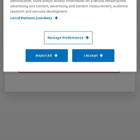
identification. Store and/or access information on a device. Personalised
i
e
advertising and content, advertising and content measurement, audience
research and services development.
t
l
List of Partners (vendors)
e
l
?
Manage Preferences
Reject All
I Accept
Bekijk hier onze abonnementen