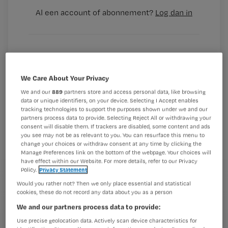
Al een account of abonnement?
Log dan in
Wat
is
We Care About Your Privacy
je
e-
We and our
889
partners store and access personal data, like browsing
data or unique identifiers, on your device. Selecting I Accept enables
Kies
mailadres?
tracking technologies to support the purposes shown under we and our
je
*
partners process data to provide. Selecting Reject All or withdrawing your
wachtwoord
consent will disable them. If trackers are disabled, some content and ads
you see may not be as relevant to you. You can resurface this menu to
change your choices or withdraw consent at any time by clicking the
G
Manage Preferences link on the bottom of the webpage. Your choices will
Ontvang 2x per week de Nursing nieuwsbrief
have effect within our Website. For more details, refer to our Privacy
e
Policy.
Privacy Statement
G
Ik geef Springer Media B.V. toestemming om
e
Would you rather not? Then we only place essential and statistical
mij per e-mail op de hoogte te houden.
e
n
cookies, these do not record any data about you as a person
?
e
t
We and our partners process data to provide:
n
i
?
Meer informatie over uw privacy
Use precise geolocation data. Actively scan device characteristics for
t
t