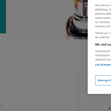
We and our
Selecting I 
process data
some conten
or withdraw 
choices will 
Would you ra
as a person
We and ou
Use precise 
information 
research an
List of Part
Manage P
…
M