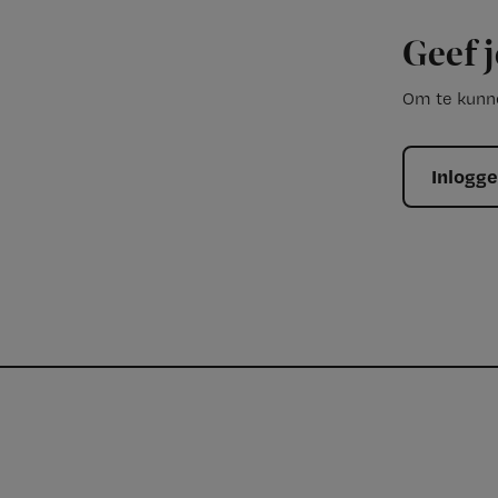
Geef j
Om te kunne
Inlogg