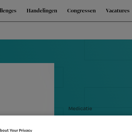
llenges
Handelingen
Congressen
Vacatures
Medicatie
9 veel ges
bout Your Privacy