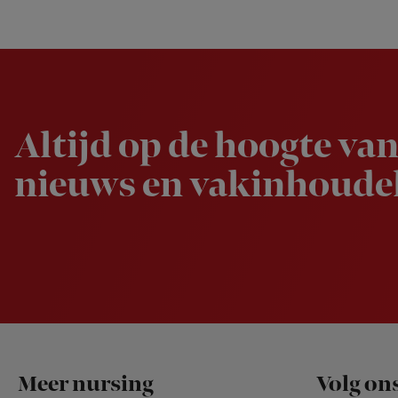
Newsletter
Altijd op de hoogte van
nieuws en vakinhoudel
Footer
Meer nursing
Volg on