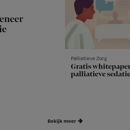
meneer
ie
Palliatieve Zorg
Gratis whitepaper
palliatieve sedati
Bekijk meer