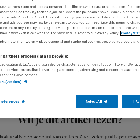
vaccinere
889
partners store and access personal data, like browsing data or unique identifiers, on
Accept enables tracking technologies to support the purposes shown under we and our 
 to provide. Selecting Reject All or withdrawing your consent will disable them. If tracker
t and ads you see may not be as relevant to you. You can resurface this menu to chan
consent at any time by clicking the Manage Preferences link on the bottom of the webp
Redactie Nursing
13 o
Auteur:
have effect within our Website. For more details, refer to our Privacy Policy.
Privacy Sta
ther not? Then we only place essential and statistical cookies, these do not record any
r partners process data to provide:
geolocation data. Actively scan device characteristics for identification. Store and/or ac
on a device. Personalised advertising and content, advertising and content measuremen
d services development.
Vaccinatie fascineert. In deze coronatijd 
ners (vendors)
jaarlijkse griepprik is altijd onderwerp van
antwoorden over het immuunsysteem en de 
references
Reject All
I A
Registreren
Wil je dit artikel lezen?
aak gratis een account aan en lees 2 artikelen gratis per maa