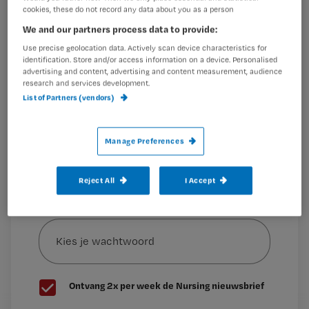
cookies, these do not record any data about you as a person
Dit artikel is verschenen in Nursing magazine november 2017.
Wil je dit artikel lezen?
We and our partners process data to provide:
Patiënten
Use precise geolocation data. Actively scan device characteristics for
Maak gratis een account aan en lees 2
…
identification. Store and/or access information on a device. Personalised
artikelen gratis per maand
advertising and content, advertising and content measurement, audience
research and services development.
Al een account of abonnement?
Log dan in
List of Partners (vendors)
Manage Preferences
Wat
is
Reject All
I Accept
je
e-
Kies
mailadres?
je
*
wachtwoord
G
Ontvang 2x per week de Nursing nieuwsbrief
e