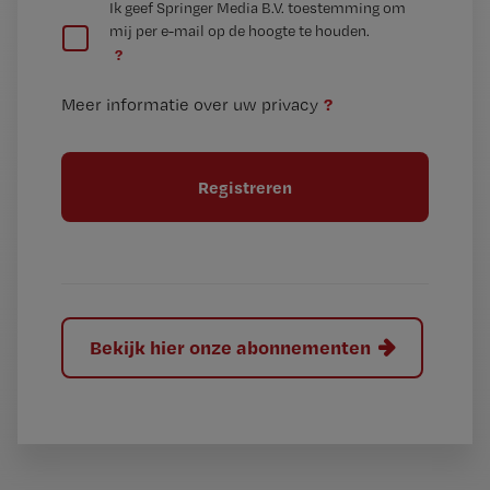
G
Ik geef Springer Media B.V. toestemming om
e
mij per e-mail op de hoogte te houden.
e
n
?
e
t
n
i
?
Meer informatie over uw privacy
t
t
i
e
t
l
e
l
?
Bekijk hier onze abonnementen