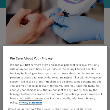
Nuchter zijn, medicatie, een infectie:
We Care About Your Privacy
een operatie en ziekenhuisopname
We and our
887
partners store and access personal data, like browsing
data or unique identifiers, on your device. Selecting I Accept enables
kan grote invloed hebben op
tracking technologies to support the purposes shown under we and our
partners process data to provide. Selecting Reject All or withdrawing your
diabetespatiënten. Waar moet je op
consent will disable them. If trackers are disabled, some content and ads
you see may not be as relevant to you. You can resurface this menu to
letten als verpleegkundige op de
change your choices or withdraw consent at any time by clicking the
afdeling?
Manage Preferences link on the bottom of the webpage. Your choices will
have effect within our Website. For more details, refer to our Privacy
Policy.
Privacy Statement
Registreren
Would you rather not? Then we only place essential and statistical