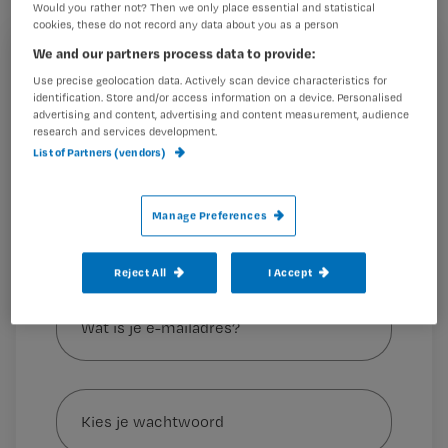
Would you rather not? Then we only place essential and statistical
de verpleging: wat kunnen we leren
cookies, these do not record any data about you as a person
van andere zorgberoepen?
We and our partners process data to provide:
Registreren
Use precise geolocation data. Actively scan device characteristics for
identification. Store and/or access information on a device. Personalised
Wil je dit artikel lezen?
advertising and content, advertising and content measurement, audience
De verpleegkundige uit de tuchtzaak is
research and services development.
Maak gratis een account aan en lees 2
…
List of Partners (vendors)
artikelen gratis per maand
Al een account of abonnement?
Log dan in
Manage Preferences
Reject All
I Accept
Wat
is
je
e-
Kies
mailadres?
je
*
wachtwoord