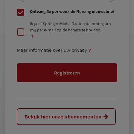
G
Ontvang 2x per week de Nursing nieuwsbrief
e
G
Ik geef Springer Media B.V. toestemming om
e
mij per e-mail op de hoogte te houden.
e
n
?
e
t
n
i
?
Meer informatie over uw privacy
t
t
i
e
t
l
e
l
?
Bekijk hier onze abonnementen