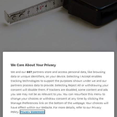
We Care About Your Privacy
We and our
887
partners store and access personal data, like browsing
data or unique identifiers, on your device. Selecting I Accept enables
De tuchtzaak over een
tracking technologies to support the purposes shown under we and our
partners process data to provide. Selecting Reject All or withdrawing your
verpleegkundige die ‘te
consent will disable them. If trackers are disabled, some content and ads
you see may not be as relevant to you. You can resurface this menu to
vriendschappelijk’ handelde, roept veel
change your choices or withdraw consent at any time by clicking the
Manage Preferences link on the bottom of the webpage. Your choices will
reacties van collega’s op.
have effect within our Website. For more details, refer to our Privacy
Policy.
Privacy Statement
Professionele afstand en nabijheid in