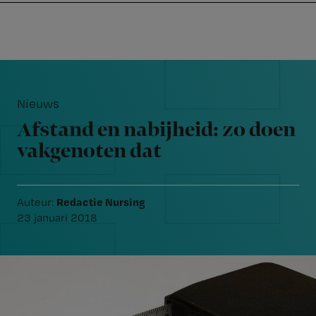
Nursing
W
Skip
Skip
Skip
voor
m
Inloggen
to
to
to
verpleegkundigen
wi
primary
main
footer
jo
navigation
content
Reader
st
Interactions
be
Nieuws
Afstand en nabijheid: zo doen
vakgenoten dat
Redactie Nursing
Auteur:
23 januari 2018