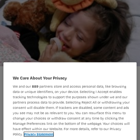
‘Hypnotherapie niet altijd kwakzalverij’
We Care About Your Privacy
We and our
889
partners store and access personal data, like browsing
data or unique identifiers, on your device. Selecting I Accept enables
tracking technologies to support the purposes shown under we and our
Hypnosetherapie heeft blijvend effect
partners process data to provide. Selecting Reject All or withdrawing your
consent will disable them. If trackers are disabled, some content and ads
bij kinderen met chronische
you see may not be as relevant to you. You can resurface this menu to
buikklachten, bleek onlangs uit
change your choices or withdraw consent at any time by clicking the
Manage Preferences link on the bottom of the webpage. Your choices will
onderzoek. Ondanks de kritiek is deze
have effect within our Website. For more details, refer to our Privacy
Policy.
Privacy Statement
vorm van hypnotherapie volgens