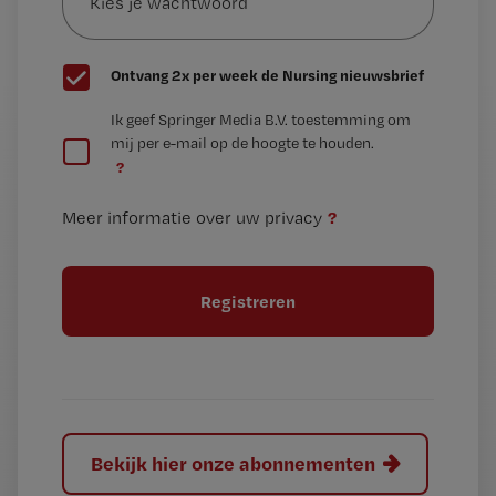
wachtwoord
G
Ontvang 2x per week de Nursing nieuwsbrief
e
G
Ik geef Springer Media B.V. toestemming om
e
mij per e-mail op de hoogte te houden.
e
n
?
e
t
n
i
?
Meer informatie over uw privacy
t
t
i
e
t
l
e
l
?
Bekijk hier onze abonnementen