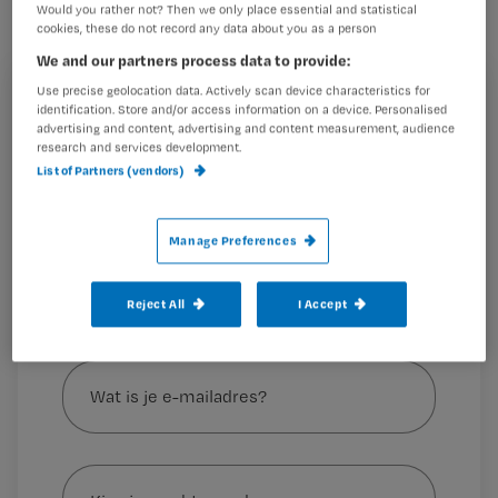
Would you rather not? Then we only place essential and statistical
professor Hengeveld, psychiater en
cookies, these do not record any data about you as a person
bestuurslid van de Vereniging tegen
We and our partners process data to provide:
Kwakzalverij, absoluut geen
Use precise geolocation data. Actively scan device characteristics for
Registreren
identification. Store and/or access information on a device. Personalised
kwakzalverij te noemen.
advertising and content, advertising and content measurement, audience
Wil je dit artikel lezen?
research and services development.
List of Partners (vendors)
Maak gratis een account aan en lees 2
…
artikelen gratis per maand
Manage Preferences
Al een account of abonnement?
Log dan in
Reject All
I Accept
Wat
is
je
e-
Kies
mailadres?
je
*