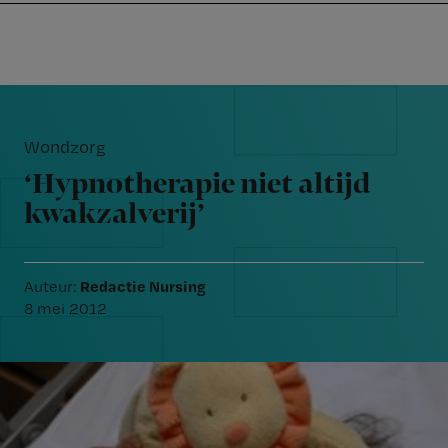
Nursing
W
Skip
Skip
Skip
voor
m
Inloggen
to
to
to
verpleegkundigen
wi
primary
main
footer
jo
navigation
content
Reader
st
Interactions
be
Wondzorg
‘Hypnotherapie niet altijd
kwakzalverij’
Redactie Nursing
Auteur:
8 mei 2012