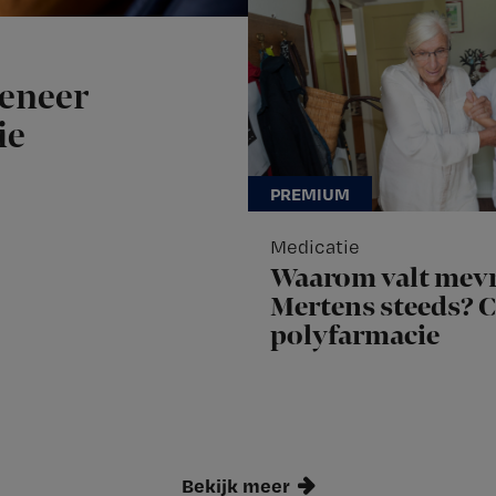
meneer
ie
Medicatie
Waarom valt mev
Mertens steeds? 
polyfarmacie
Bekijk meer