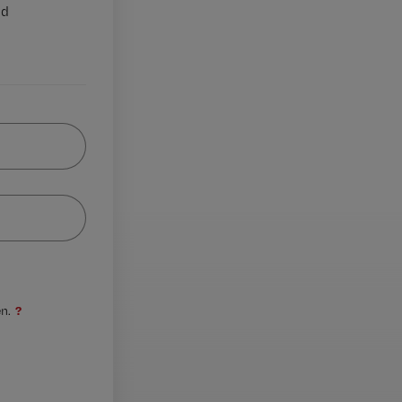
nd
?
n.