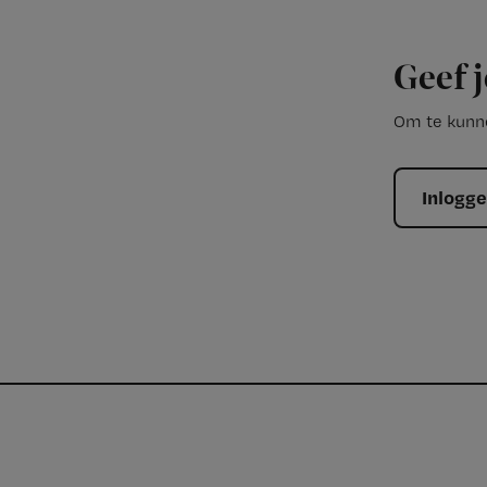
Geef j
Om te kunne
Inlogg