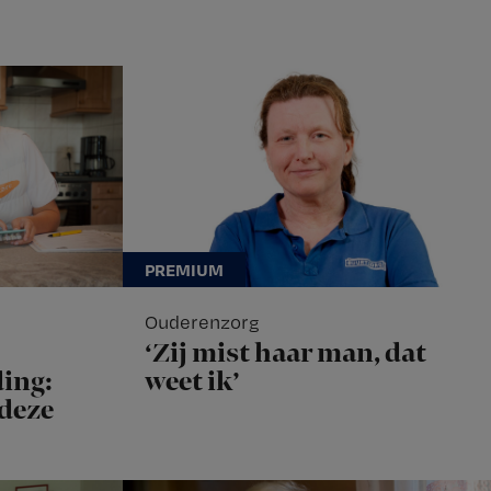
Ouderenzorg
‘Zij mist haar man, dat
ing:
weet ik’
 deze