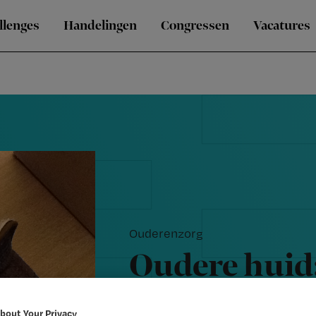
llenges
Handelingen
Congressen
Vacatures
Ouderenzorg
Oudere huid: 
tears en wat 
bout Your Privacy