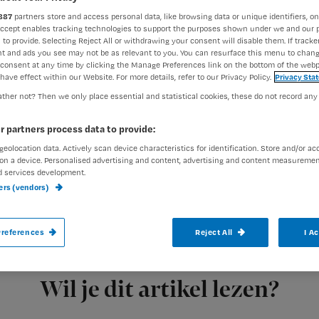
887
partners store and access personal data, like browsing data or unique identifiers, on
Accept enables tracking technologies to support the purposes shown under we and our 
 to provide. Selecting Reject All or withdrawing your consent will disable them. If tracker
Redactie Nursing
3 april 202
Auteur:
t and ads you see may not be as relevant to you. You can resurface this menu to chan
consent at any time by clicking the Manage Preferences link on the bottom of the webp
have effect within our Website. For more details, refer to our Privacy Policy.
Privacy Sta
ther not? Then we only place essential and statistical cookies, these do not record any
, moeilijk helende
r partners process data to provide:
geolocation data. Actively scan device characteristics for identification. Store and/or ac
 veranderingen van de oudere huid zijn o
on a device. Personalised advertising and content, advertising and content measuremen
ge afwijkingen kunnen pijnlijk zijn of ze
d services development.
ners (vendors)
d. In deel 2 van dit tweeluik aandacht v
 tears, maceratio cutis (vochtletsel) en sen
references
Reject All
I A
dermatose.
Registreren
Wil je dit artikel lezen?