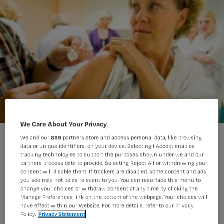
We Care About Your Privacy
Amphia: 'Tweede prik H1N1 niet nodig'
We and our
889
partners store and access personal data, like browsing
data or unique identifiers, on your device. Selecting I Accept enables
tracking technologies to support the purposes shown under we and our
partners process data to provide. Selecting Reject All or withdrawing your
consent will disable them. If trackers are disabled, some content and ads
Het personeel van Amphia Ziekenhuis
you see may not be as relevant to you. You can resurface this menu to
change your choices or withdraw consent at any time by clicking the
in Breda en Oosterhout hoeft van de
Manage Preferences link on the bottom of the webpage. Your choices will
ziekenhuisleiding geen tweede vaccin
have effect within our Website. For more details, refer to our Privacy
Policy.
Privacy Statement
tegen H1N1 te halen.