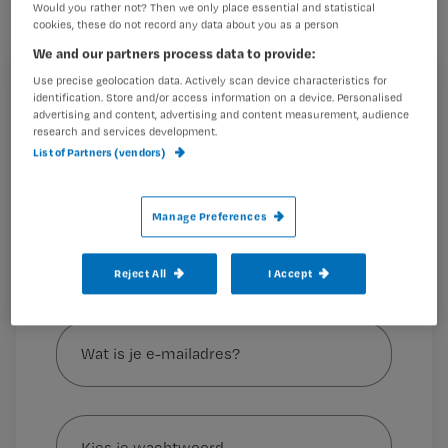
Would you rather not? Then we only place essential and statistical
cookies, these do not record any data about you as a person
We and our partners process data to provide:
Use precise geolocation data. Actively scan device characteristics for
Registreren
Hiermee gaat het ziekenhuis in tegen het advies van het
identification. Store and/or access information on a device. Personalised
advertising and content, advertising and content measurement, audience
RIVM en de Gezondheidsraad.
Wil je dit artikel lezen?
research and services development.
Tweede
List of Partners (vendors)
Maak gratis een account aan en lees 2
…
artikelen gratis per maand
Manage Preferences
Al een account of abonnement?
Log dan in
Reject All
I Accept
Wat
is
je
e-
Kies
mailadres?
je
*