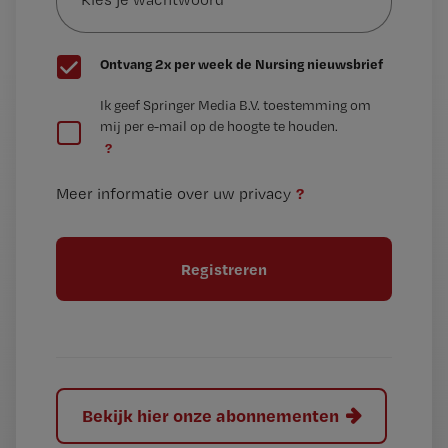
wachtwoord
G
Ontvang 2x per week de Nursing nieuwsbrief
e
G
Ik geef Springer Media B.V. toestemming om
e
mij per e-mail op de hoogte te houden.
e
n
?
e
t
n
i
?
Meer informatie over uw privacy
t
t
i
e
t
l
e
l
?
Bekijk hier onze abonnementen