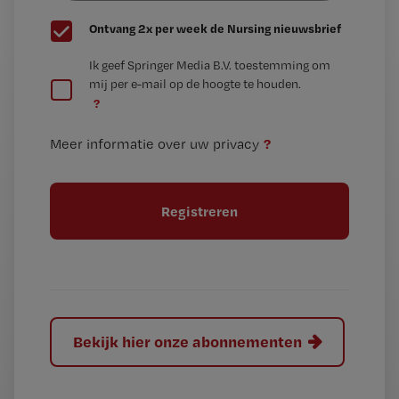
G
Ontvang 2x per week de Nursing nieuwsbrief
e
G
Ik geef Springer Media B.V. toestemming om
e
mij per e-mail op de hoogte te houden.
e
n
?
e
t
n
i
?
Meer informatie over uw privacy
t
t
i
e
t
l
e
l
?
Bekijk hier onze abonnementen