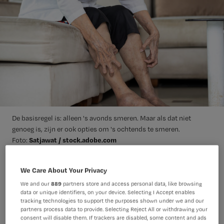
De basisregel is: alleen 's avonds smeren. Maar als dat niet
genoeg is, zijn er ook opties om 's ochtends te smeren.
Satjawat / stock.adobe.com
Foto:
We Care About Your Privacy
Mag je bij een cliënt met een
We and our
889
partners store and access personal data, like browsing
therapeutisch elastische kouse (TEK)
data or unique identifiers, on your device. Selecting I Accept enables
echt alleen ’s avonds de benen
tracking technologies to support the purposes shown under we and our
partners process data to provide. Selecting Reject All or withdrawing your
insmeren? En wat kun je verder doen
consent will disable them. If trackers are disabled, some content and ads