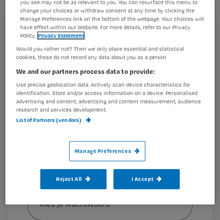
you see may not be as relevant to you. You can resurface this menu to
tegen droge benen bij therapeutisch
change your choices or withdraw consent at any time by clicking the
Manage Preferences link on the bottom of the webpage. Your choices will
elastische kousen? Bandagist en
have effect within our Website. For more details, refer to our Privacy
Registreren
docent Ina Sissingh geeft antwoord.
Policy.
Privacy Statement
Wil je dit artikel lezen?
Would you rather not? Then we only place essential and statistical
cookies, these do not record any data about you as a person
Maak gratis een account aan en lees 2
…
We and our partners process data to provide:
artikelen gratis per maand
Use precise geolocation data. Actively scan device characteristics for
identification. Store and/or access information on a device. Personalised
Al een account of abonnement?
Log dan in
advertising and content, advertising and content measurement, audience
research and services development.
List of Partners (vendors)
Wat
Manage Preferences
is
je
e-
Reject All
I Accept
Kies
mailadres?
je
*
wachtwoord