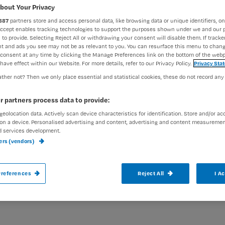
A
bout Your Privacy
887
partners store and access personal data, like browsing data or unique identifiers, on
Accept enables tracking technologies to support the purposes shown under we and our 
v
 to provide. Selecting Reject All or withdrawing your consent will disable them. If tracker
t and ads you see may not be as relevant to you. You can resurface this menu to chan
m
consent at any time by clicking the Manage Preferences link on the bottom of the webp
have effect within our Website. For more details, refer to our Privacy Policy.
Privacy Sta
ther not? Then we only place essential and statistical cookies, these do not record any
"
r partners process data to provide:
li
geolocation data. Actively scan device characteristics for identification. Store and/or ac
on a device. Personalised advertising and content, advertising and content measuremen
d services development.
ners (vendors)
Aute
references
Reject All
I A