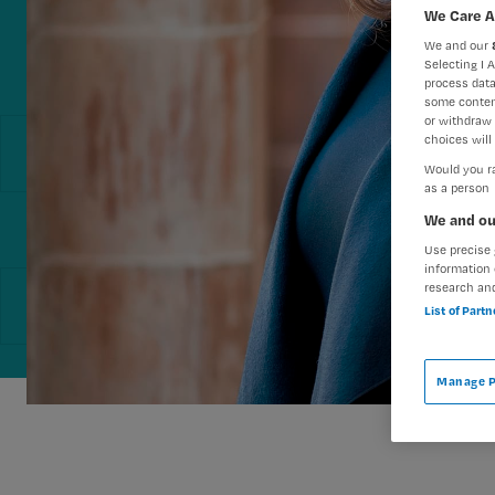
We Care A
We and our
Selecting I 
process data
some conten
or withdraw 
choices will 
Would you ra
as a person
We and ou
Use precise 
information 
research an
List of Part
Manage P