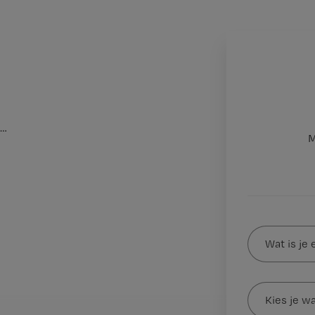
…
M
Wat
is
je
e-
Kies
mailadres?
je
*