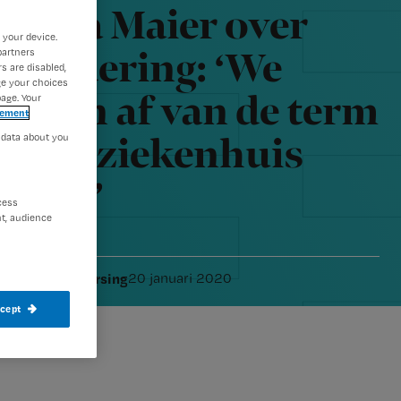
ndrea Maier over
 your device.
partners
eroudering: ‘We
s are disabled,
ge your choices
oeten af van de term
age. Your
tement
 data about you
in het ziekenhuis
ggen"’
cess
t, audience
Redactie Nursing
20 januari 2020
ur:
ccept