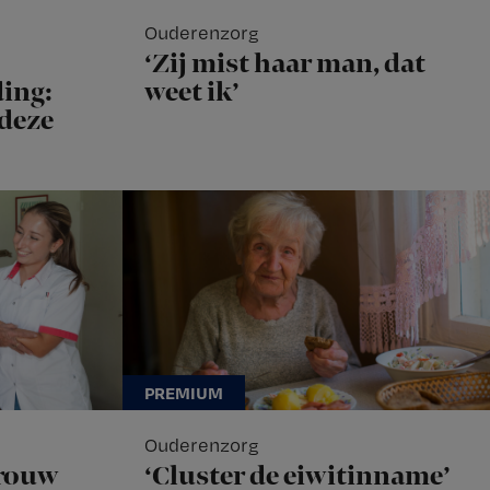
Ouderenzorg
‘Zij mist haar man, dat
ing:
weet ik’
 deze
Ouderenzorg
rouw
‘Cluster de eiwitinname’