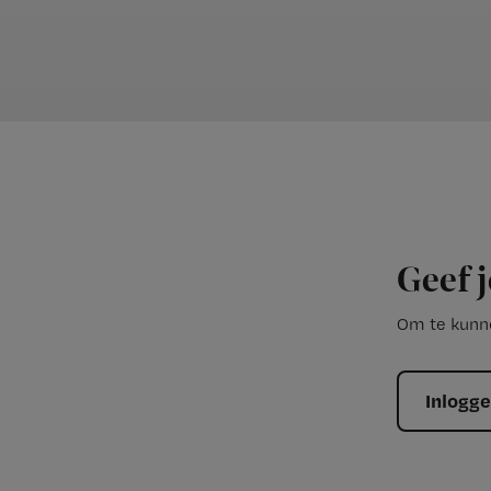
Geef j
Om te kunne
Inlogg