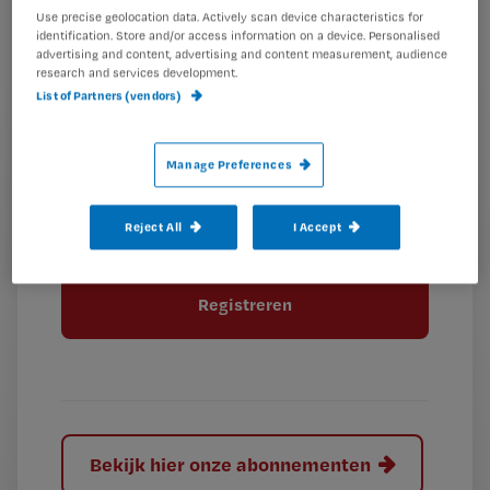
*
Use precise geolocation data. Actively scan device characteristics for
wachtwoord
identification. Store and/or access information on a device. Personalised
advertising and content, advertising and content measurement, audience
research and services development.
G
Ontvang 2x per week de Nursing nieuwsbrief
List of Partners (vendors)
e
G
Ik geef Springer Media B.V. toestemming om
e
mij per e-mail op de hoogte te houden.
e
n
Manage Preferences
?
e
t
n
i
?
Meer informatie over uw privacy
Reject All
I Accept
t
t
i
e
t
l
e
l
?
Bekijk hier onze abonnementen