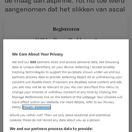
de maag dan aspirine. Tot nu toe werd
aangenomen dat het slikken van ascal
minder vaak maagzweren veroorzaakt,
maar uit onderzoek blijkt dat er geen
Registreren
verschil is met aspirine.
Wil je dit artikel lezen?
We Care About Your Privacy
Maak gratis een account aan en lees 2
…
artikelen gratis per maand
We and our
889
partners store and access personal data, like browsing
data or unique identifiers, on your device. Selecting I Accept enables
Al een account of abonnement?
Log dan in
tracking technologies to support the purposes shown under we and our
partners process data to provide. Selecting Reject All or withdrawing your
consent will disable them. If trackers are disabled, some content and ads
you see may not be as relevant to you. You can resurface this menu to
change your choices or withdraw consent at any time by clicking the
Wat
Manage Preferences link on the bottom of the webpage. Your choices will
have effect within our Website. For more details, refer to our Privacy
is
Policy.
Privacy Statement
je
Would you rather not? Then we only place essential and statistical
e-
cookies, these do not record any data about you as a person
Kies
mailadres?
We and our partners process data to provide:
je