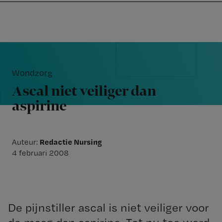
Nursing
W
Skip
Skip
Skip
voor
m
Inloggen
to
to
to
verpleegkundigen
wi
primary
main
footer
jo
navigation
content
Reader
st
Interactions
be
Wondzorg
Ascal niet veiliger dan
aspirine
Redactie Nursing
Auteur:
4 februari 2008
De pijnstiller ascal is niet veiliger voor