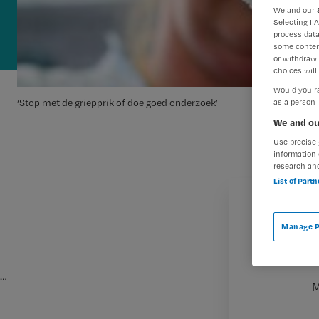
We and our
Selecting I 
process data
some conten
or withdraw 
choices will 
Would you ra
‘Stop met de griepprik of doe goed onderzoek’
as a person
We and ou
Use precise 
information 
research an
List of Part
Manage P
…
M