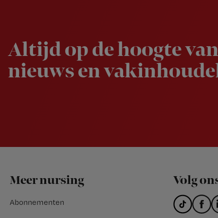
Newsletter
Altijd op de hoogte van
nieuws en vakinhoudel
Footer
Meer nursing
Volg on
Abonnementen