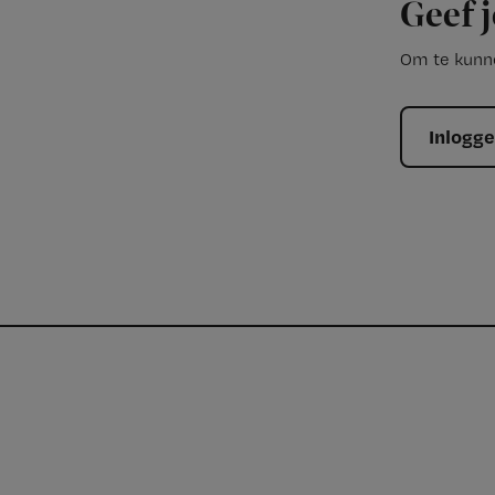
Geef j
Om te kunne
Inlogg