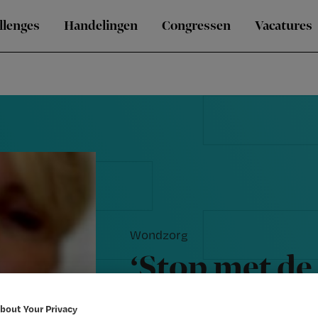
llenges
Handelingen
Congressen
Vacatures
Wondzorg
‘Stop met de
goed onderz
bout Your Privacy