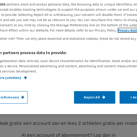
889
partners store and access personal data, like browsing data or unique identifiers, on
Accept enables tracking technologies to support the purposes shown under we and our 
 to provide. Selecting Reject All or withdrawing your consent will disable them. If tracker
Redactie Nursing
1 decembe
Auteur:
t and ads you see may not be as relevant to you. You can resurface this menu to chan
consent at any time by clicking the Manage Preferences link on the bottom of the webp
have effect within our Website. For more details, refer to our Privacy Policy.
Privacy Sta
ther not? Then we only place essential and statistical cookies, these do not record any
r partners process data to provide:
geolocation data. Actively scan device characteristics for identification. Store and/or ac
‘De waarde van de griepprik is gebaseerd
on a device. Personalised advertising and content, advertising and content measuremen
d services development.
moeten voor eens en voor altijd een goed
ners (vendors)
Het zijn woorden van Miquel Ekkelenkamp
Registreren
column in dagblad Trouw.
references
Reject All
I A
Wil je dit artikel lezen?
aak gratis een account aan en lees 2 artikelen gratis per maa
Al een account of abonnement?
Log dan in