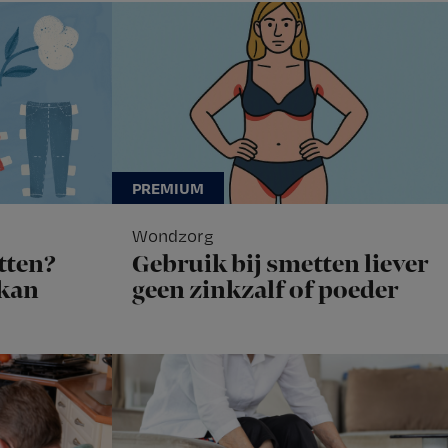
Wondzorg
tten?
Gebruik bij smetten liever
 kan
geen zinkzalf of poeder