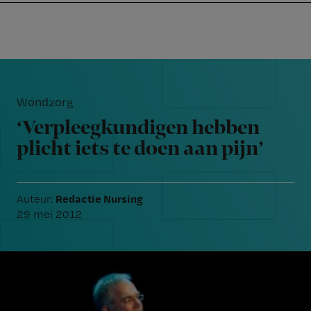
Nursing
W
Skip
Skip
Skip
voor
m
Inloggen
to
to
to
verpleegkundigen
wi
primary
main
footer
jo
navigation
content
Reader
st
Interactions
be
Wondzorg
‘Verpleegkundigen hebben
plicht iets te doen aan pijn’
Redactie Nursing
Auteur:
29 mei 2012