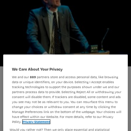
We Care About Your Privacy
‘Verpleegkundigen hebben plicht iets te doen aan pijn’
We and our
889
partners store and access personal data, like browsing
data or unique identifiers, on your device. Selecting I Accept enables
tracking technologies to support the purposes shown under we and our
partners process data to provide. Selecting Reject All or withdrawing your
Verpleegkundigen hebben het grote
consent will disable them. If trackers are disabled, some content and ads
you see may not be as relevant to you. You can resurface this menu to
voorrecht om 24 uur per dag in
change your choices or withdraw consent at any time by clicking the
Manage Preferences link on the bottom of the webpage. Your choices will
contact te staan met patiënten.
have effect within our Website. For more details, refer to our Privacy
Policy.
Privacy Statement
Daarom vervullen ze een belangrijke
Would you rather not? Then we only place essential and statistical