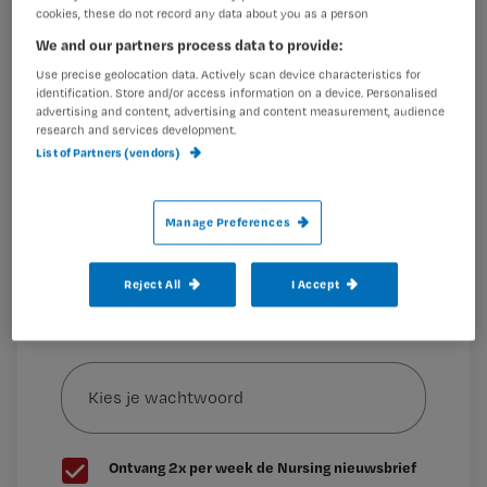
taak in de pijnbestrijding. En hebben
Registreren
cookies, these do not record any data about you as a person
ze de plicht iets te veranderen aan
We and our partners process data to provide:
Wil je dit artikel lezen?
pijn. ‘Want een patiënt die pijn
Use precise geolocation data. Actively scan device characteristics for
identification. Store and/or access information on a device. Personalised
Maak gratis een account aan en lees 2
…
advertising and content, advertising and content measurement, audience
artikelen gratis per maand
research and services development.
List of Partners (vendors)
Al een account of abonnement?
Log dan in
Manage Preferences
Wat
is
Reject All
I Accept
je
e-
Kies
mailadres?
je
*
wachtwoord
G
Ontvang 2x per week de Nursing nieuwsbrief