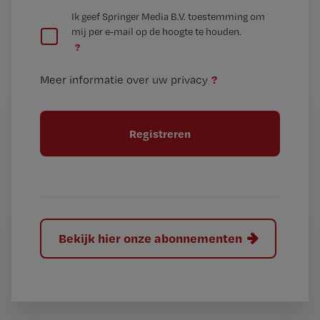
e
G
Ik geef Springer Media B.V. toestemming om
e
mij per e-mail op de hoogte te houden.
e
n
?
e
t
n
i
?
Meer informatie over uw privacy
t
t
i
e
t
l
e
l
?
Bekijk hier onze abonnementen