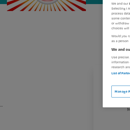
We and our
Selecting I 
process data
some conten
or withdraw 
choices will 
Would you ra
as a person
We and ou
Use precise 
information 
research an
List of Part
Manage P
…
M