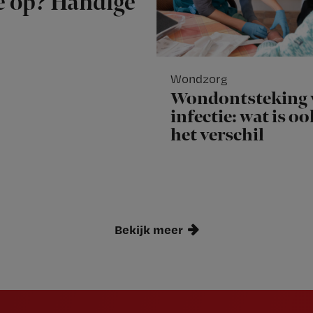
je op? Handige
Wondzorg
Wondontsteking 
infectie: wat is o
het verschil
Bekijk meer