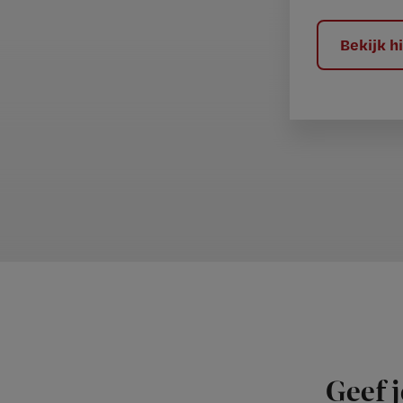
l
?
Bekijk 
Geef j