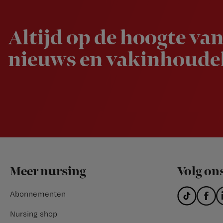
Altijd op de hoogte van
nieuws en vakinhoudel
Footer
Meer nursing
Volg on
Abonnementen
Nursing shop