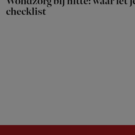
Wondzorg bij hitte: waar let 
checklist
Newsletter