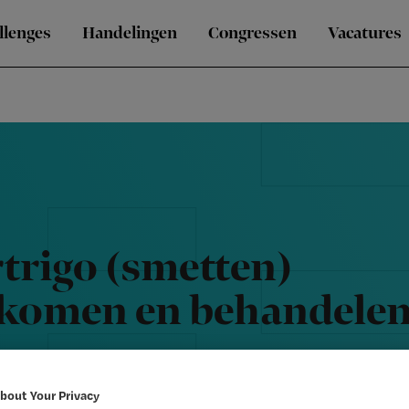
llenges
Handelingen
Congressen
Vacatures
rtrigo (smetten)
komen en behandele
ie Nursing
18 juli 2017
bout Your Privacy