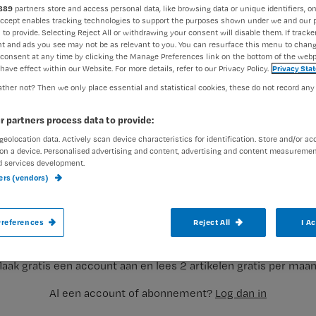
889
partners store and access personal data, like browsing data or unique identifiers, on
Accept enables tracking technologies to support the purposes shown under we and our 
 to provide. Selecting Reject All or withdrawing your consent will disable them. If tracker
t and ads you see may not be as relevant to you. You can resurface this menu to chan
consent at any time by clicking the Manage Preferences link on the bottom of the webp
have effect within our Website. For more details, refer to our Privacy Policy.
Privacy Sta
ther not? Then we only place essential and statistical cookies, these do not record any
Zweet, vocht, warmte: de zomer zorgt vo
ontwikkelen van intertrigo. Dermatologi
r partners process data to provide:
deed er onderzoek naar en ontwikkelde e
geolocation data. Actively scan device characteristics for identification. Store and/or ac
on a device. Personalised advertising and content, advertising and content measuremen
d services development.
ners (vendors)
Registreren
Dit artikel is verschenen in Nursing-magazine juli/augustus
Wil je dit artikel lezen?
references
Reject All
I A
aak gratis een account aan en lees 2 artikelen gratis per maa
Al een account of abonnement?
Log dan in