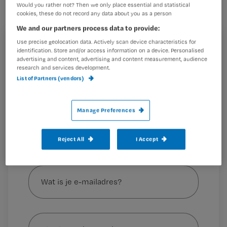
Would you rather not? Then we only place essential and statistical
vindt Chief Nursing Officer Bianca
cookies, these do not record any data about you as a person
Buurman.
We and our partners process data to provide:
Use precise geolocation data. Actively scan device characteristics for
Registreren
identification. Store and/or access information on a device. Personalised
advertising and content, advertising and content measurement, audience
Wil je dit artikel lezen?
research and services development.
Bianca Buurman, de belangrijkste adviseur over
List of Partners (vendors)
verpleegkundige zorg,
adviseerde de minister
Maak gratis een account aan en lees 2
…
artikelen gratis per maand
Manage Preferences
Al een account of abonnement?
Log dan in
Reject All
I Accept
Wat
is
je
e-
Kies
mailadres?
je
*