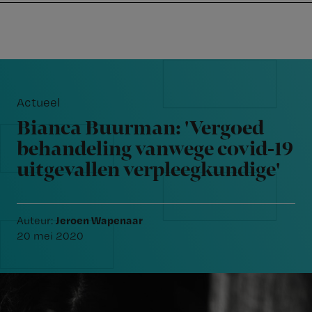
Nursing
W
Skip
Skip
Skip
voor
m
Inloggen
to
to
to
verpleegkundigen
wi
primary
main
footer
jo
navigation
content
Reader
st
Interactions
be
Actueel
Bianca Buurman: 'Vergoed
behandeling vanwege covid-19
uitgevallen verpleegkundige'
Jeroen Wapenaar
Auteur:
20 mei 2020