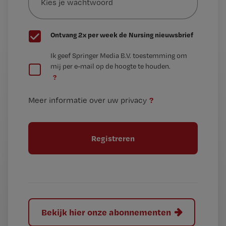
wachtwoord
G
Ontvang 2x per week de Nursing nieuwsbrief
e
G
Ik geef Springer Media B.V. toestemming om
e
mij per e-mail op de hoogte te houden.
e
n
?
e
t
n
i
?
Meer informatie over uw privacy
t
t
i
e
t
l
e
l
?
Bekijk hier onze abonnementen