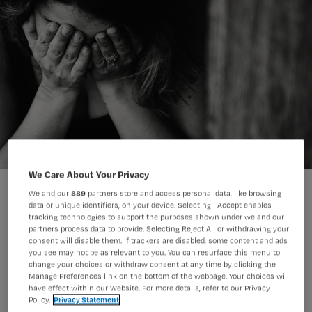
We Care About Your Privacy
We and our
889
partners store and access personal data, like browsing
data or unique identifiers, on your device. Selecting I Accept enables
tracking technologies to support the purposes shown under we and our
partners process data to provide. Selecting Reject All or withdrawing your
consent will disable them. If trackers are disabled, some content and ads
Een verpleegkundige die vanwege
you see may not be as relevant to you. You can resurface this menu to
psychische klachten uitvalt in de
change your choices or withdraw consent at any time by clicking the
Manage Preferences link on the bottom of the webpage. Your choices will
coronacrisis zou een vergoeding
have effect within our Website. For more details, refer to our Privacy
Policy.
Privacy Statement
moeten krijgen voor haar behandeling,