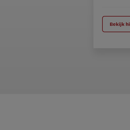
e
l
?
Bekijk 