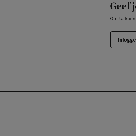
Geef j
Om te kunne
Inlogg