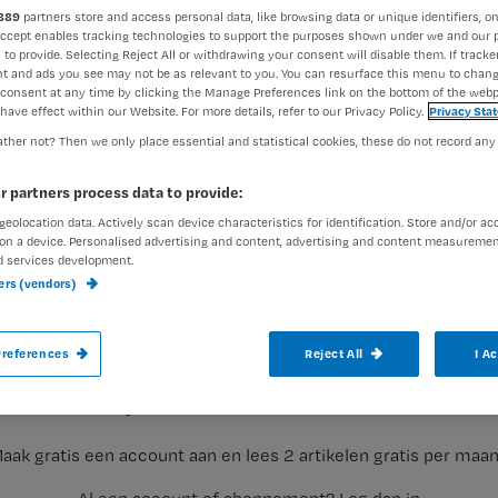
889
partners store and access personal data, like browsing data or unique identifiers, on
Accept enables tracking technologies to support the purposes shown under we and our 
 to provide. Selecting Reject All or withdrawing your consent will disable them. If tracker
exed-admin
9 juli 2014
Auteur:
t and ads you see may not be as relevant to you. You can resurface this menu to chan
consent at any time by clicking the Manage Preferences link on the bottom of the webp
have effect within our Website. For more details, refer to our Privacy Policy.
Privacy Sta
ther not? Then we only place essential and statistical cookies, these do not record any
r partners process data to provide:
geolocation data. Actively scan device characteristics for identification. Store and/or ac
Annabeth hoort tijdens een nascholing ove
on a device. Personalised advertising and content, advertising and content measuremen
d services development.
belangrijk is. Ze doet een rigoureus voorst
ners (vendors)
Registreren
references
Reject All
I A
Met de invoering van de
10 VMS thema’s
is er bij ons gestart
Wil je dit artikel lezen?
aak gratis een account aan en lees 2 artikelen gratis per maa