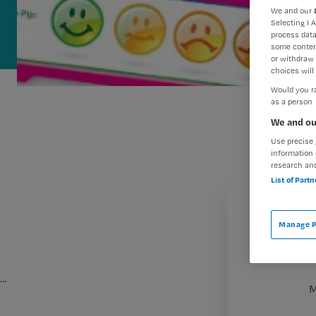
We and our
Selecting I 
process data
some conten
or withdraw 
choices will 
Would you ra
as a person
We and ou
Use precise 
information 
research an
List of Part
Manage P
…
M