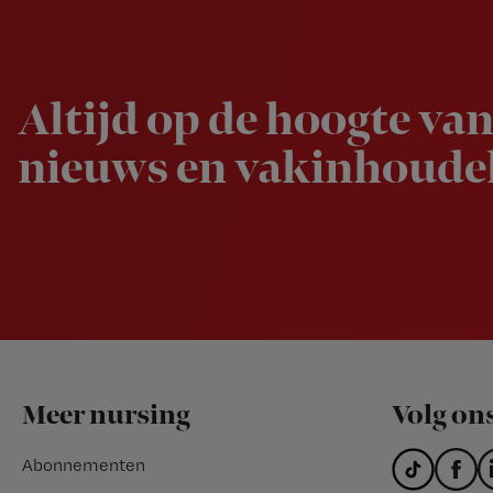
Newsletter
Altijd op de hoogte van
nieuws en vakinhoudel
Footer
Meer nursing
Volg on
Abonnementen