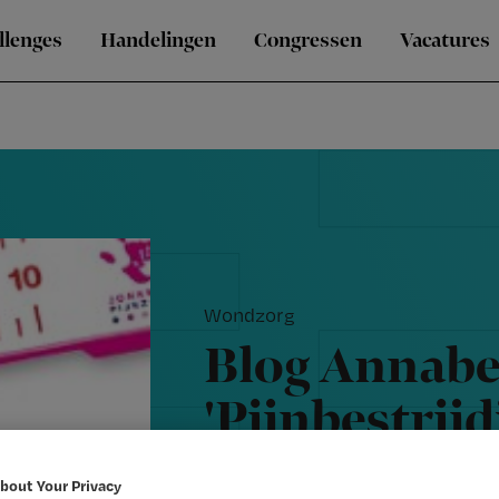
llenges
Handelingen
Congressen
Vacatures
Wondzorg
Blog Annabe
'Pijnbestrijd
stressreducti
bout Your Privacy