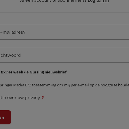
Al een account of abonnement?
Log dan in
 2x per week de Nursing nieuwsbrief
Springer Media B.V. toestemming om mij per e-mail op de hoogte te houde
?
tie over uw privacy