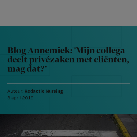
Nursing
W
Skip
Skip
Skip
voor
m
Inloggen
to
to
to
verpleegkundigen
wi
primary
main
footer
jo
navigation
content
Reader
st
Interactions
be
Blog Annemiek: 'Mijn collega
deelt privézaken met cliënten,
mag dat?’
Redactie Nursing
Auteur:
8 april 2019