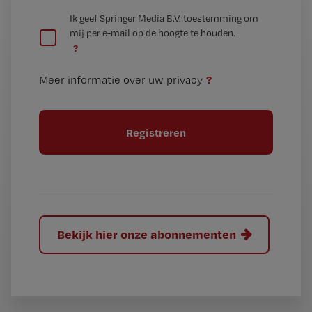
e
G
Ik geef Springer Media B.V. toestemming om
e
mij per e-mail op de hoogte te houden.
e
n
?
e
t
n
i
?
Meer informatie over uw privacy
t
t
i
e
t
l
e
l
?
Bekijk hier onze abonnementen