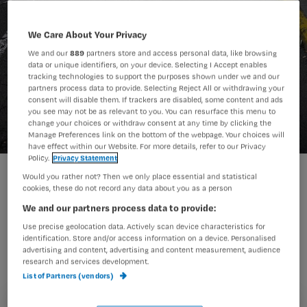
We Care About Your Privacy
We and our
889
partners store and access personal data, like browsing
data or unique identifiers, on your device. Selecting I Accept enables
tracking technologies to support the purposes shown under we and our
partners process data to provide. Selecting Reject All or withdrawing your
consent will disable them. If trackers are disabled, some content and ads
you see may not be as relevant to you. You can resurface this menu to
change your choices or withdraw consent at any time by clicking the
Manage Preferences link on the bottom of the webpage. Your choices will
have effect within our Website. For more details, refer to our Privacy
Policy.
Privacy Statement
Would you rather not? Then we only place essential and statistical
cookies, these do not record any data about you as a person
Op Nursing.nl stond laatst een
bericht
We and our partners process data to provide:
over een liefdesrelatie
tussen een
Use precise geolocation data. Actively scan device characteristics for
patiënt en een verpleegkundige in de
identification. Store and/or access information on a device. Personalised
advertising and content, advertising and content measurement, audience
psychiatrie. Volgens Annemiek zijn er
research and services development.
List of Partners (vendors)
meer zorgrelaties die over grenzen
gaan.