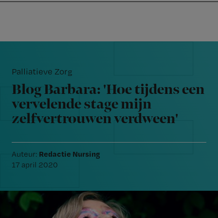
Nursing
W
Skip
Skip
Skip
voor
m
Inloggen
to
to
to
verpleegkundigen
wi
primary
main
footer
jo
navigation
content
Reader
st
Interactions
be
Palliatieve Zorg
Blog Barbara: 'Hoe tijdens een
vervelende stage mijn
zelfvertrouwen verdween'
Redactie Nursing
Auteur:
17 april 2020