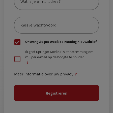
je
e-
Kies
mailadres?
je
*
wachtwoord
G
Ontvang 2x per week de Nursing nieuwsbrief
e
G
Ik geef Springer Media B.V. toestemming om
e
mij per e-mail op de hoogte te houden.
e
n
?
e
t
n
i
?
Meer informatie over uw privacy
t
t
i
e
t
l
e
l
?