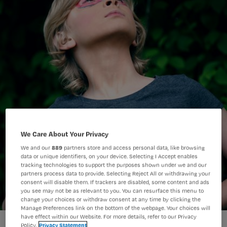
We Care About Your Privacy
We and our
889
partners store and access personal data, like browsing
data or unique identifiers, on your device. Selecting I Accept enables
tracking technologies to support the purposes shown under we and our
partners process data to provide. Selecting Reject All or withdrawing your
consent will disable them. If trackers are disabled, some content and ads
you see may not be as relevant to you. You can resurface this menu to
change your choices or withdraw consent at any time by clicking the
Manage Preferences link on the bottom of the webpage. Your choices will
have effect within our Website. For more details, refer to our Privacy
Policy.
Privacy Statement