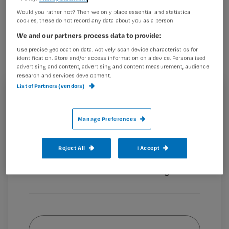
Ze nam teveel initiatief, of was juist te
Would you rather not? Then we only place essential and statistical
cookies, these do not record any data about you as a person
afwachtend: het was nooit goed
We and our partners process data to provide:
volgens de stagebegeleider van
Use precise geolocation data. Actively scan device characteristics for
Barbara. Gelukkig zette ze toch door
identification. Store and/or access information on a device. Personalised
advertising and content, advertising and content measurement, audience
en kan ze haar eigen slechte ervaring
research and services development.
ombuigen in iets goeds.
List of Partners (vendors)
Registreren
Wil je dit artikel lezen?
Manage Preferences
Het
Maak gratis een account aan en lees 2
…
Reject All
I Accept
artikelen gratis per maand
Al een account of abonnement?
Log dan in
Wat
is