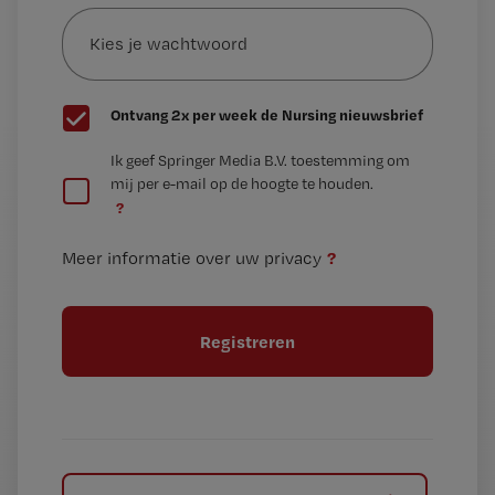
Kies
mailadres?
je
*
wachtwoord
G
Ontvang 2x per week de Nursing nieuwsbrief
e
G
Ik geef Springer Media B.V. toestemming om
e
mij per e-mail op de hoogte te houden.
e
n
?
e
t
n
i
?
Meer informatie over uw privacy
t
t
i
e
t
l
e
l
?