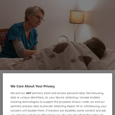
De patiënt heeft bij verlaagd bewustzijn niet eens in de gaten dat
er adempauzes optreden. Maar dat betekent natuurlijk niet dat
We Care About Your Privacy
een stervende patiënt nooit benauwd kan zijn.
Arno Massee
Foto:
We and our
887
partners store and access personal data, like browsing
data or unique identifiers, on your device. Selecting I Accept enables
tracking technologies to support the purposes shown under we and our
partners process data to provide. Selecting Reject All or withdrawing your
Voor veel verpleegkundigen is
consent will disable them. If trackers are disabled, some content and ads
you see may not be as relevant to you. You can resurface this menu to