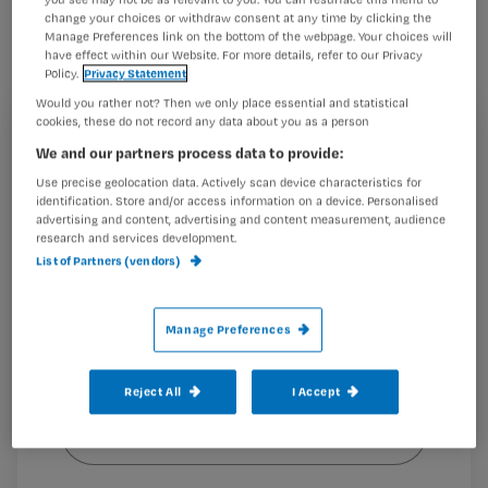
Cheyne-Stokes-ademhaling (zie
change your choices or withdraw consent at any time by clicking the
Manage Preferences link on the bottom of the webpage. Your choices will
kader) een herkenbaar verschijnsel in
have effect within our Website. For more details, refer to our Privacy
de laatste levensfase. Toch roept het
Policy.
Privacy Statement
in de praktijk regelmatig vragen op. Is
Would you rather not? Then we only place essential and statistical
cookies, these do not record any data about you as a person
de patiënt benauwd? Moet je
Registreren
We and our partners process data to provide:
ingrijpen? En hoe leg je aan naasten
Wil je dit artikel lezen?
Use precise geolocation data. Actively scan device characteristics for
uit wat ze zien?
identification. Store and/or access information on a device. Personalised
advertising and content, advertising and content measurement, audience
Maak gratis een account aan en lees 2
…
research and services development.
artikelen gratis per maand
List of Partners (vendors)
Al een account of abonnement?
Log dan in
Manage Preferences
Wat
Reject All
I Accept
is
je
e-