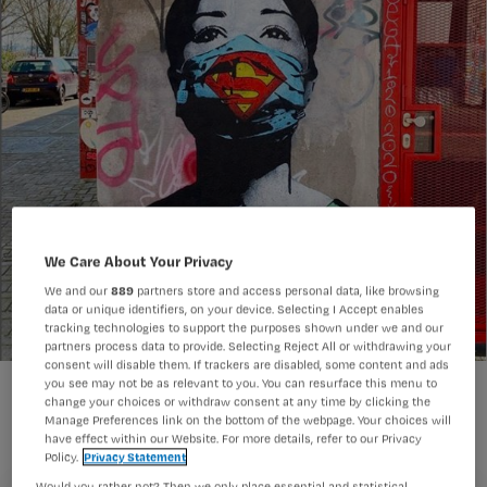
We Care About Your Privacy
We and our
889
partners store and access personal data, like browsing
data or unique identifiers, on your device. Selecting I Accept enables
tracking technologies to support the purposes shown under we and our
partners process data to provide. Selecting Reject All or withdrawing your
consent will disable them. If trackers are disabled, some content and ads
you see may not be as relevant to you. You can resurface this menu to
change your choices or withdraw consent at any time by clicking the
2020 is volgens de WHO het ‘Jaar van
Manage Preferences link on the bottom of the webpage. Your choices will
have effect within our Website. For more details, refer to our Privacy
de Verpleegkundige’. Begin dit jaar
Policy.
Privacy Statement
Would you rather not? Then we only place essential and statistical