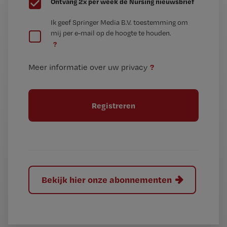
Ontvang 2x per week de Nursing nieuwsbrief
e
G
Ik geef Springer Media B.V. toestemming om
e
mij per e-mail op de hoogte te houden.
e
n
?
e
t
n
i
?
Meer informatie over uw privacy
t
t
i
e
t
l
e
l
?
Bekijk hier onze abonnementen