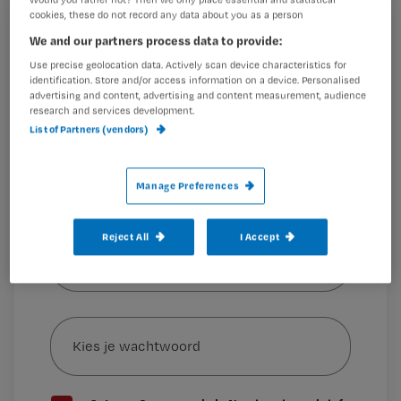
hadden we nog géén idee hoe letterlijk
cookies, these do not record any data about you as a person
dit zou worden. Want de coronacrisis
Registreren
We and our partners process data to provide:
lijkt het vak verpleegkunde echt op de
Wil je dit artikel lezen?
Use precise geolocation data. Actively scan device characteristics for
kaart te zetten. 200 jaar na de
identification. Store and/or access information on a device. Personalised
advertising and content, advertising and content measurement, audience
Maak gratis een account aan en lees 2
…
research and services development.
artikelen gratis per maand
List of Partners (vendors)
Al een account of abonnement?
Log dan in
Manage Preferences
Wat
Reject All
I Accept
is
je
e-
Kies
mailadres?
je
*
wachtwoord
G