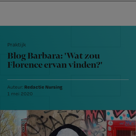
Nursing
W
Skip
Skip
Skip
voor
m
Inloggen
to
to
to
verpleegkundigen
wi
primary
main
footer
jo
navigation
content
Reader
st
Interactions
be
Praktijk
Blog Barbara: 'Wat zou
Florence ervan vinden?'
Redactie Nursing
Auteur:
1 mei 2020