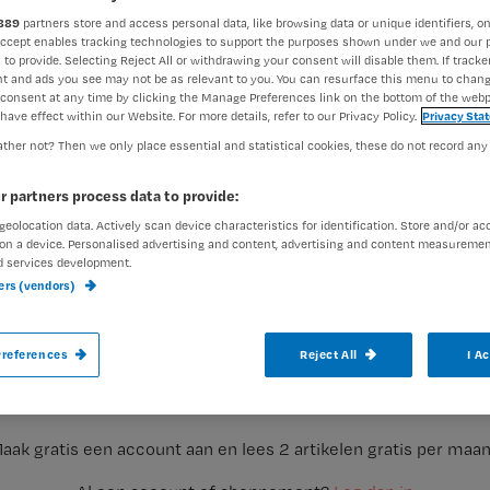
889
partners store and access personal data, like browsing data or unique identifiers, on
Accept enables tracking technologies to support the purposes shown under we and our 
 to provide. Selecting Reject All or withdrawing your consent will disable them. If tracker
Redactie Nursing
4 oktober 
Auteur:
t and ads you see may not be as relevant to you. You can resurface this menu to chan
consent at any time by clicking the Manage Preferences link on the bottom of the webp
have effect within our Website. For more details, refer to our Privacy Policy.
Privacy Sta
ther not? Then we only place essential and statistical cookies, these do not record any
r partners process data to provide:
geolocation data. Actively scan device characteristics for identification. Store and/or ac
Het tonen van emoties als verpleegkundig
on a device. Personalised advertising and content, advertising and content measuremen
d services development.
Cagla.
ners (vendors)
Registreren
references
Reject All
I A
De een is ervan overtuigd dat je je emoties voor je moet houden
Wil je dit artikel lezen?
aak gratis een account aan en lees 2 artikelen gratis per maa