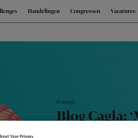
llenges
Handelingen
Congressen
Vacatures
Praktijk
Blog Cagla: 
zien, is dat 
bout Your Privacy