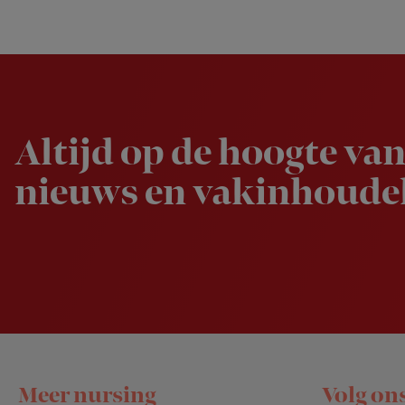
Newsletter
Altijd op de hoogte van
nieuws en vakinhoudel
Footer
Meer nursing
Volg on