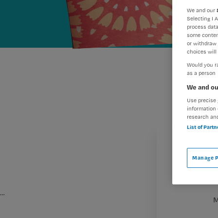
We and our
Selecting I 
process data
some conten
or withdraw 
choices will 
Would you ra
as a person
We and ou
Use precise 
information 
research an
List of Part
Manage P
…
M