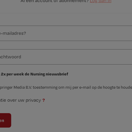
Al een account of abonnement?
Log dan in
 2x per week de Nursing nieuwsbrief
Springer Media B.V. toestemming om mij per e-mail op de hoogte te houde
?
tie over uw privacy