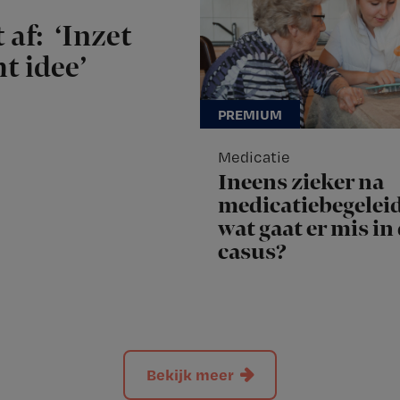
 af: ‘Inzet
t idee’
Medicatie
Ineens zieker na
medicatiebegeleid
wat gaat er mis in
casus?
Bekijk meer