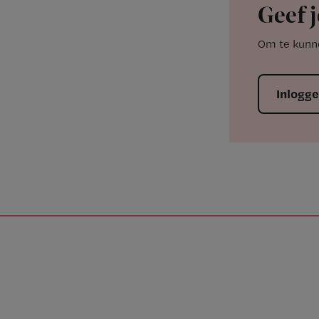
Geef j
Om te kunne
Inlogg