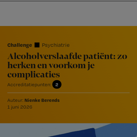
Nursing
W
Skip
Skip
Skip
voor
m
Inloggen
to
to
to
verpleegkundigen
wi
primary
main
footer
jo
navigation
content
Reader
st
Interactions
be
Challenge
Psychiatrie
Alcoholverslaafde patiënt: zo
herken en voorkom je
complicaties
2
Accreditatiepunten:
Nienke Berends
Auteur:
1 juni 2026