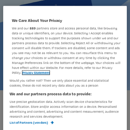
We Care About Your Privacy
We and our
889
partners store and access personal data, like browsing
data or unique identifiers, on your device. Selecting I Accept enables
tracking technologies to support the purposes shown under we and our
partners process data to provide. Selecting Reject All or withdrawing your
consent will disable them. If trackers are disabled, some content and ads
you see may not be as relevant to you. You can resurface this menu to
change your choices or withdraw consent at any time by clicking the
Manage Preferences link on the bottom of the webpage. Your choices will
have effect within our Website. For more details, refer to our Privacy
Policy.
Privacy Statement
Would you rather not? Then we only place essential and statistical
cookies, these do not record any data about you as a person
We and our partners process data to provide:
Maren Bruin
Foto:
Use precise geolocation data. Actively scan device characteristics for
identification. Store and/or access information on a device. Personalised
advertising and content, advertising and content measurement, audience
research and services development.
Een ziekenhuisopname hakt er bij een
List of Partners (vendors)