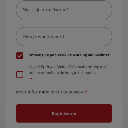
is
je
e-
Kies
mailadres?
je
*
wachtwoord
G
Ontvang 2x per week de Nursing nieuwsbrief
e
G
Ik geef Springer Media B.V. toestemming om
e
mij per e-mail op de hoogte te houden.
e
n
?
e
t
n
i
?
Meer informatie over uw privacy
t
t
i
e
t
l
e
l