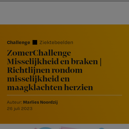
Nursing
W
Skip
Skip
Skip
voor
m
Inloggen
to
to
to
verpleegkundigen
wi
primary
main
footer
jo
navigation
content
Reader
st
Interactions
be
Challenge
Ziektebeelden
ZomerChallenge
Misselijkheid en braken |
Richtlijnen rondom
misselijkheid en
maagklachten herzien
Marlies Noordzij
Auteur:
26 juli 2023