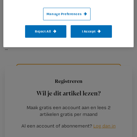
herzien.
Manage Preferences
In 2021 werd de NHG-standaard Maagklachten aangepast.
De belangrijkste verandering is dat het thema
Reject All
I Accept
‘maagbescherming’ is verschoven naar een aparte
richtlijn: de NHG-Behandelrichtlijn Preventie
…
Ga verder naar artikel 3 van de 6
Registreren
Wil je dit artikel lezen?
Maak gratis een account aan en lees 2
artikelen gratis per maand
Al een account of abonnement?
Log dan in