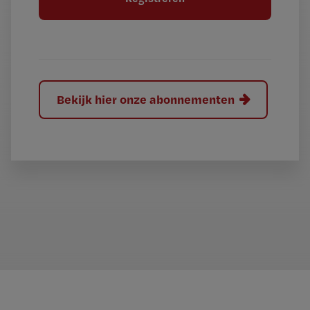
e
l
?
Bekijk hier onze abonnementen