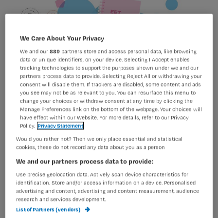
We Care About Your Privacy
We and our
889
partners store and access personal data, like browsing
data or unique identifiers, on your device. Selecting I Accept enables
tracking technologies to support the purposes shown under we and our
partners process data to provide. Selecting Reject All or withdrawing your
consent will disable them. If trackers are disabled, some content and ads
you see may not be as relevant to you. You can resurface this menu to
change your choices or withdraw consent at any time by clicking the
Manage Preferences link on the bottom of the webpage. Your choices will
have effect within our Website. For more details, refer to our Privacy
Policy.
Privacy Statement
Illustratie: Bernet Ragetli
Would you rather not? Then we only place essential and statistical
cookies, these do not record any data about you as a person
We and our partners process data to provide:
In de afgelopen 2 jaar werden
Use precise geolocation data. Actively scan device characteristics for
identification. Store and/or access information on a device. Personalised
verschillende richtlijnen op het gebied
advertising and content, advertising and content measurement, audience
research and services development.
van maagklachten en misselijkheid
List of Partners (vendors)