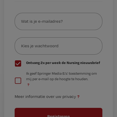
Wat
is
je
e-
Kies
mailadres?
je
*
wachtwoord
G
Ontvang 2x per week de Nursing nieuwsbrief
e
G
Ik geef Springer Media B.V. toestemming om
e
mij per e-mail op de hoogte te houden.
e
n
?
e
t
n
i
?
Meer informatie over uw privacy
t
t
i
e
t
l