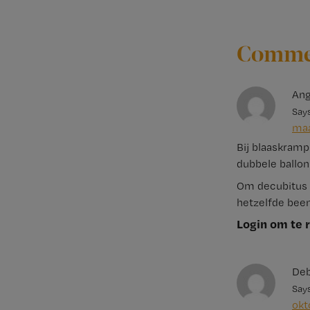
Comme
Ang
Say
maa
Bij blaaskram
dubbele ballon
Om decubitus a
hetzelfde been
Login om te 
Deb
Say
okt