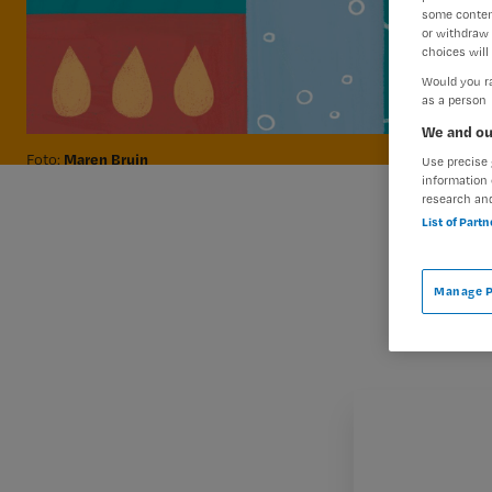
some conten
or withdraw 
choices will 
Would you ra
as a person
We and ou
Maren Bruin
Foto:
Use precise 
information 
research an
List of Part
Manage P