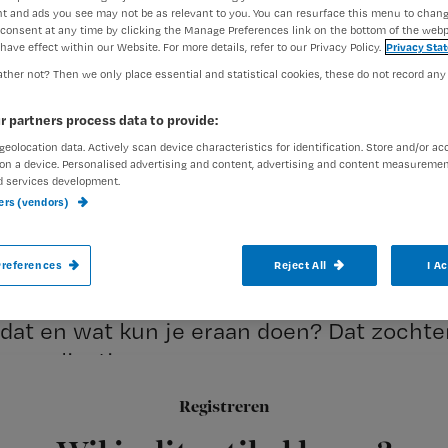
verblijfskat
t and ads you see may not be as relevant to you. You can resurface this menu to chan
consent at any time by clicking the Manage Preferences link on the bottom of the webp
have effect within our Website. For more details, refer to our Privacy Policy.
Privacy Sta
2
Accreditatiepunten:
ther not? Then we only place essential and statistical cookies, these do not record any
Marlies Noordzij
14 oktober
Auteur:
r partners process data to provide:
geolocation data. Actively scan device characteristics for identification. Store and/or ac
on a device. Personalised advertising and content, advertising and content measuremen
d services development.
ners (vendors)
Een blaaskatheter die langer dan een paar w
references
Reject All
I A
problemen, stelt continentie- en urologi
dat en wat kun je eraan doen? Dat zocht
complicaties.
Registreren
Marlies
Tekst: