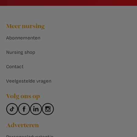
Footer
Meer nursing
Abonnementen
Nursing shop
Contact
Veelgestelde vragen
Volg ons op
Adverteren
Personeeladvertentie