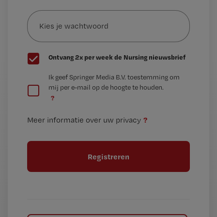
Kies
mailadres?
je
*
wachtwoord
G
Ontvang 2x per week de Nursing nieuwsbrief
e
G
Ik geef Springer Media B.V. toestemming om
e
mij per e-mail op de hoogte te houden.
e
n
?
e
t
n
i
?
Meer informatie over uw privacy
t
t
i
e
t
l
e
l
?