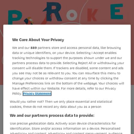
We Care About Your Privacy
We and our
889
partners store and access personal data, like browsing
data or unique identifiers, on your device. Selecting I Accept enables
tracking technologies to support the purposes shown under we and our
partners process data to provide. Selecting Reject All or withdrawing your
consent will disable them. If trackers are disabled, some content and ads
you see may not be as relevant to you. You can resurface this menu to
change your choices or withdraw consent at any time by clicking the
Manage Preferences link on the bottom of the webpage. Your choices will
have effect within our Website. For more details, refer to our Privacy
Maren Bruin
Foto:
Policy.
Privacy Statement
Would you rather not? Then we only place essential and statistical
cookies, these do not record any data about you as a person
We and our partners process data to provide:
Je cliënt heeft een huidafwijking die je
Use precise geolocation data. Actively scan device characteristics for
zorgvuldig wilt beschrijven in je
identification. Store and/or access information on a device. Personalised
advertising and content, advertising and content measurement, audience