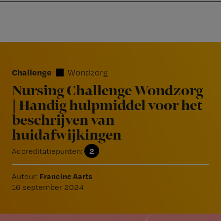
Nursing
W
Skip
Skip
Skip
voor
m
Inloggen
to
to
to
verpleegkundigen
wi
primary
main
footer
jo
navigation
content
Reader
st
Interactions
be
Challenge
Wondzorg
Nursing Challenge Wondzorg
| Handig hulpmiddel voor het
beschrijven van
huidafwijkingen
2
Accreditatiepunten:
Francine Aarts
Auteur:
16 september 2024