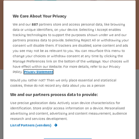
We Care About Your Privacy
We and our
887
partners store and access personal data, like browsing
data or unique identifiers, on your device. Selecting I Accept enables
tracking technologies to support the purposes shown under we and our
partners process data to provide. Selecting Reject All or withdrawing your
consent will disable them. If trackers are disabled, some content and ads
you see may not be as relevant to you. You can resurface this menu to
change your choices or withdraw consent at any time by clicking the
Manage Preferences link on the bottom of the webpage. Your choices will
have effect within our Website. For more details, refer to our Privacy
Policy.
Privacy Statement
Maren Bruin
Foto:
Would you rather not? Then we only place essential and statistical
cookies, these do not record any data about you as a person
We and our partners process data to provide:
Met de juiste verzorging kan een
Use precise geolocation data. Actively scan device characteristics for
identification. Store and/or access information on a device. Personalised
percutane voedingssonde maanden
advertising and content, advertising and content measurement, audience
research and services development.
blijven zitten. Van dompelen tot
List of Partners (vendors)
controle van de ballon: dit artikel geeft