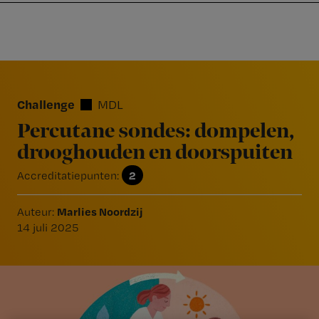
Nursing
W
Skip
Skip
Skip
voor
m
Inloggen
to
to
to
verpleegkundigen
wi
primary
main
footer
jo
navigation
content
Reader
st
Interactions
be
Challenge
MDL
Percutane sondes: dompelen,
drooghouden en doorspuiten
2
Accreditatiepunten:
Marlies Noordzij
Auteur:
14 juli 2025