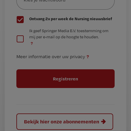
wachtwoord
G
Ontvang 2x per week de Nursing nieuwsbrief
e
G
Ik geef Springer Media B.V. toestemming om
e
mij per e-mail op de hoogte te houden.
e
n
?
e
t
n
i
?
Meer informatie over uw privacy
t
t
i
e
t
l
e
l
?
Bekijk hier onze abonnementen