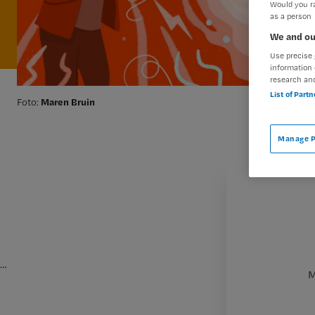
Would you ra
as a person
We and ou
Use precise 
information 
research an
List of Part
Maren Bruin
Foto:
Manage P
…
M