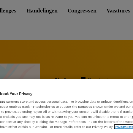
llenges
Handelingen
Congressen
Vacatures
Challenge
Psychiatrie
Wat doe je a
bout Your Privacy
889
partners store and access personal data, like browsing data or unique identifiers, on
Praktische h
Accept enables tracking technologies to support the purposes shown under we and our 
 to provide. Selecting Reject All or withdrawing your consent will disable them. If tracker
verwardheid,
t and ads you see may not be as relevant to you. You can resurface this menu to chan
consent at any time by clicking the Manage Preferences link on the bottom of the webp
have effect within our Website. For more details, refer to our Privacy Policy.
Privacy Sta