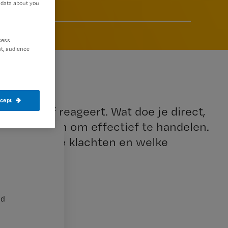
 data about you
6
cess
t, audience
ccept
f agressief reageert. Wat doe je direct,
ktische stappen om effectief te handelen.
sychiatrische klachten en welke
nd