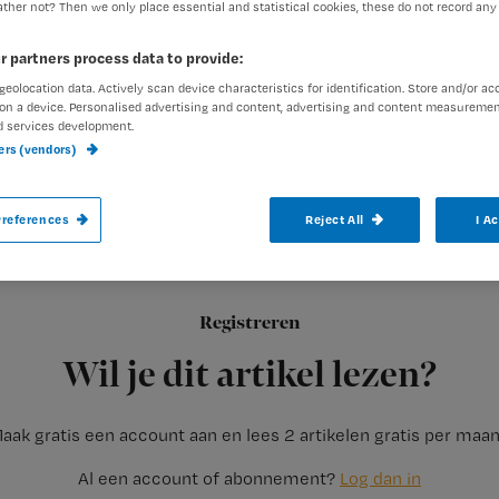
2
Accreditatiepunten:
ther not? Then we only place essential and statistical cookies, these do not record any
r partners process data to provide:
Marlies Noordzij
20 juli 202
Auteur:
geolocation data. Actively scan device characteristics for identification. Store and/or ac
on a device. Personalised advertising and content, advertising and content measuremen
d services development.
ners (vendors)
references
Reject All
I A
Je treft een patiënt die angstig, verward o
wat stel je uit? In dit artikel vind je pra
Welke controles doe je bijvoorbeeld bij p
Registreren
bloedwaardes
Wil je dit artikel lezen?
aak gratis een account aan en lees 2 artikelen gratis per maa
Al een account of abonnement?
Log dan in