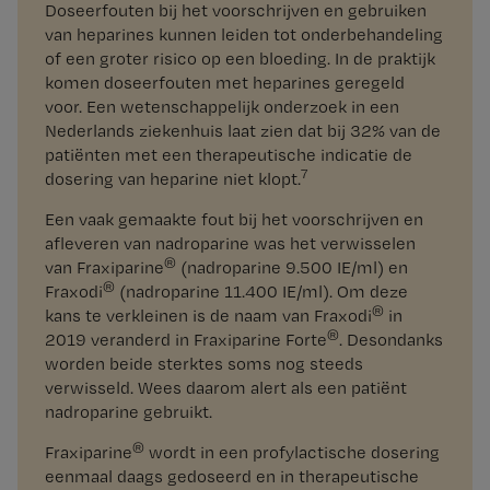
Doseerfouten bij het voorschrijven en gebruiken
van heparines kunnen leiden tot onderbehandeling
of een groter risico op een bloeding. In de praktijk
komen doseerfouten met heparines geregeld
voor. Een wetenschappelijk onderzoek in een
Nederlands ziekenhuis laat zien dat bij 32% van de
patiënten met een therapeutische indicatie de
7
dosering van heparine niet klopt.
Een vaak gemaakte fout bij het voorschrijven en
afleveren van nadroparine was het verwisselen
®
van Fraxiparine
(nadroparine 9.500 IE/ml) en
®
Fraxodi
(nadroparine 11.400 IE/ml). Om deze
®
kans te verkleinen is de naam van Fraxodi
in
®
2019 veranderd in Fraxiparine Forte
. Desondanks
worden beide sterktes soms nog steeds
verwisseld. Wees daarom alert als een patiënt
nadroparine gebruikt.
®
Fraxiparine
wordt in een profylactische dosering
eenmaal daags gedoseerd en in therapeutische