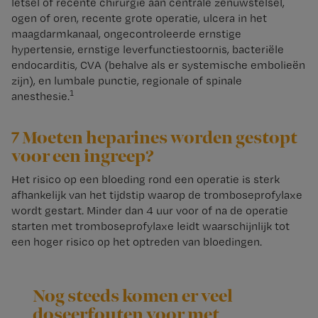
letsel of recente chirurgie aan centrale zenuwstelsel,
ogen of oren, recente grote operatie, ulcera in het
maagdarmkanaal, ongecontroleerde ernstige
hypertensie, ernstige leverfunctiestoornis, bacteriële
endocarditis, CVA (behalve als er systemische embolieën
zijn), en lumbale punctie, regionale of spinale
1
anesthesie.
7 Moeten heparines worden gestopt
voor een ingreep?
Het risico op een bloeding rond een operatie is sterk
afhankelijk van het tijdstip waarop de tromboseprofylaxe
wordt gestart. Minder dan 4 uur voor of na de operatie
starten met tromboseprofylaxe leidt waarschijnlijk tot
een hoger risico op het optreden van bloedingen.
Nog steeds komen er veel
doseerfouten voor met