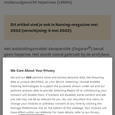
molecuulgewicht heparines (LMWH).
Dit artikel vind je ook in Nursing-magazine mei
2022 (verschijning: 6 mei 2022)
®
Het antistollingsmiddel danaparoïde (Orgaran
) bevat
geen heparine. Het wordt vooral gebruikt bij de profylaxe
van diepveneuze trombose (DVT) en longembolie
wanneer heparines geen optie zijn, zoals bij heparine-
We Care About Your Privacy
geïnduceerde trombocytopenie (HIT). Danaparoïde blijft
in dit artikel buiten beschouwing.
We and our
889
partners store and access personal data, like browsing
data or unique identifiers, on your device. Selecting I Accept enables
tracking technologies to support the purposes shown under we and our
1 Hoe werken heparines?
partners process data to provide. Selecting Reject All or withdrawing your
consent will disable them. If trackers are disabled, some content and ads
you see may not be as relevant to you. You can resurface this menu to
Bij een beschadiging van de vaatwand wordt in eerste
change your choices or withdraw consent at any time by clicking the
instantie een prop gevormd, bestaande uit trombocyten
Manage Preferences link on the bottom of the webpage. Your choices will
en fibrinogeen. Deze wordt verstevigd door een netwerk
have effect within our Website. For more details, refer to our Privacy