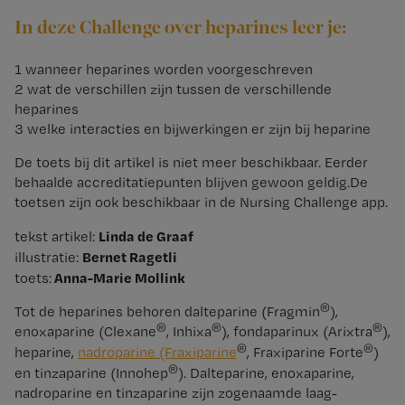
In deze Challenge over heparines leer je:
1 wanneer heparines worden voorgeschreven
2 wat de verschillen zijn tussen de verschillende
heparines
3 welke interacties en bijwerkingen er zijn bij heparine
De toets bij dit artikel is niet meer beschikbaar. Eerder
behaalde accreditatiepunten blijven gewoon geldig.De
toetsen zijn ook beschikbaar in de Nursing Challenge app.
Linda de Graaf
tekst artikel:
Bernet Ragetli
illustratie:
Anna-Marie Mollink
toets:
®
Tot de heparines behoren dalteparine (Fragmin
),
®
®
®
enoxaparine (Clexane
, Inhixa
), fondaparinux (Arixtra
),
®
®
heparine,
nadroparine (Fraxiparine
, Fraxiparine Forte
)
®
en tinzaparine (Innohep
). Dalteparine, enoxaparine,
nadroparine en tinzaparine zijn zogenaamde laag-