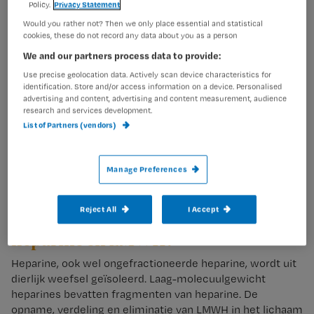
van fibrinedraden.
Policy.
Privacy Statement
Would you rather not? Then we only place essential and statistical
Heparines versterken de neutralisering van de
cookies, these do not record any data about you as a person
geactiveerde stollingsfactoren Xa en IIa (trombine), en
We and our partners process data to provide:
remmen zo de omzetting van fibrinogeen in fibrine. Zo
Use precise geolocation data. Actively scan device characteristics for
zorgt heparine ervoor dat minder snel een stolsel
identification. Store and/or access information on a device. Personalised
ontstaat of dat een bestaande embolie sneller oplost.
advertising and content, advertising and content measurement, audience
research and services development.
De mate waarin factor Xa en IIa worden geremd verschilt
List of Partners (vendors)
per middel en per dosering. In lagere, profylactische
doseringen neutraliseert heparine alleen factor Xa en pas
in hogere therapeutische doseringen ook factor IIa
Manage Preferences
1,2
(trombine). Fondaparinux remt alleen factor Xa.
Reject All
I Accept
2 Wat zijn de verschillen tussen
heparine en LMWH?
Heparine, ook wel ongefractioneerde heparine, wordt uit
dierlijk weefsel geïsoleerd. Laag-molecuulgewicht
heparines bevatten fragmenten van heparine. De
opname, verdeling en eliminatie van LMWH in het lichaam