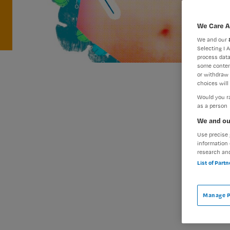
We Care A
We and our
Selecting I 
process data
some conten
or withdraw 
choices will 
Would you ra
as a person
We and ou
Use precise 
information 
research an
List of Part
Manage P