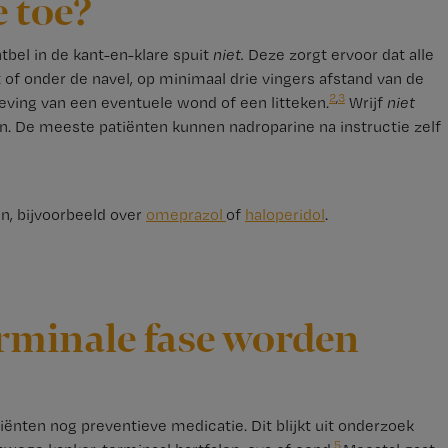
e toe?
tbel in de kant-en-klare spuit
niet.
Deze zorgt ervoor dat alle
 of onder de navel, op minimaal drie vingers afstand van de
2
,
3
eving van een eventuele wond of een litteken.
Wrijf
niet
en. De meeste patiënten kunnen nadroparine na instructie zelf
n, bijvoorbeeld over
omeprazol
of
haloperidol
.
erminale fase worden
iënten nog preventieve medicatie. Dit blijkt uit onderzoek
5