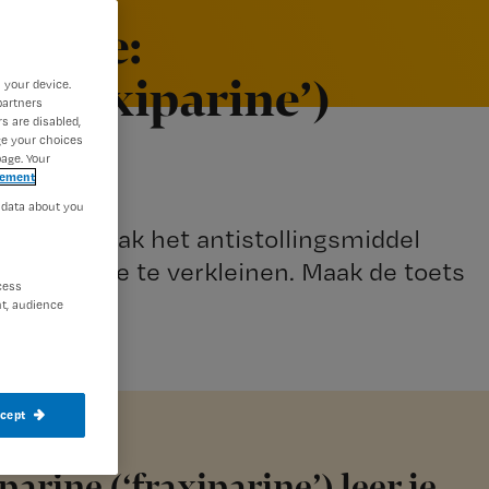
lenge:
(‘fraxiparine’)
 your device.
partners
s are disabled,
ge your choices
age. Your
tement
 data about you
rijgen vaak het antistollingsmiddel
p trombose te verkleinen. Maak de toets
cess
t, audience
ccept
arine (‘fraxiparine’) leer je