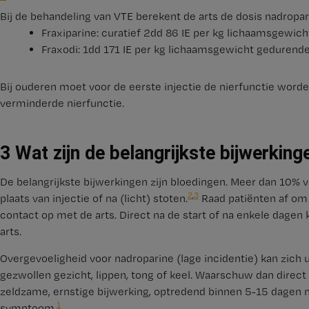
Bij de behandeling van VTE berekent de arts de dosis nadropar
Fraxiparine: curatief 2dd 86 IE per kg lichaamsgewich
Fraxodi: 1dd 171 IE per kg lichaamsgewicht gedurend
Bij ouderen moet voor de eerste injectie de nierfunctie worden
verminderde nierfunctie.
3 Wat zijn de belangrijkste bijwerkin
De belangrijkste bijwerkingen zijn bloedingen. Meer dan 10% v
2
,
3
plaats van injectie of na (licht) stoten.
Raad patiënten af om 
contact op met de arts. Direct na de start of na enkele dage
arts.
Overgevoeligheid voor nadroparine (lage incidentie) kan zich ui
gezwollen gezicht, lippen, tong of keel. Waarschuw dan direc
zeldzame, ernstige bijwerking, optredend binnen 5-15 dagen n
1
symptoom.