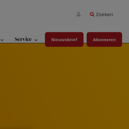
Zoeken
Wa
Inloggen
ma
wij
jou
Service
Nieuwsbrief
Abonneren
ste
bet