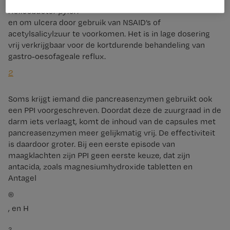
Helicobacter pylori
en om ulcera door gebruik van NSAID’s of
acetylsalicylzuur te voorkomen. Het is in lage dosering
vrij verkrijgbaar voor de kortdurende behandeling van
gastro-oesofageale reflux.
2
Soms krijgt iemand die pancreasenzymen gebruikt ook
een PPI voorgeschreven. Doordat deze de zuurgraad in de
darm iets verlaagt, komt de inhoud van de capsules met
pancreasenzymen meer gelijkmatig vrij. De effectiviteit
is daardoor groter. Bij een eerste episode van
maagklachten zijn PPI geen eerste keuze, dat zijn
antacida, zoals magnesiumhydroxide tabletten en
Antagel
®
, en H
2