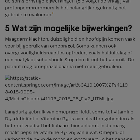
de soms ernstige bijwerkingen (zie volgende vraag) van
protonpompremmers is het belangrijk regelmatig het
6
gebruik te evalueren.
5 Wat zijn mogelijke bijwerkingen?
Maagdarmklachten, duizeligheid en hoofdpijn komen vaak
voor bij gebruik van omeprazol. Soms kunnen ook
overgevoeligheidsreacties optreden, zoals huiduitslag of
een anafylactische shock. Stop dan direct het gebruik. De
patiënt mag omeprazol daarna niet meer gebruiken.
Langdurig gebruik van omeprazol leidt soms tot vitamine
B
-deficiëntie. Vitamine B
is aan eiwitten gebonden als
12
12
het met voedsel het lichaam binnenkomt. In de maag
maakt pepsine vitamine B
vrij van eiwit. Omeprazol
12
verhoogt de pH in de maag en inactiveert zo het pepsine.