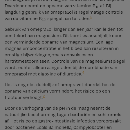
Daardoor neemt de opname van vitamine B
af. Bij
12
langdurig gebruik van omeprazol is regelmatige controle
2
van de vitamine B
-spiegel aan te raden.
12
Gebruik van omeprazol langer dan een jaar kan leiden tot
een tekort aan magnesium. Dit komt waarschijnlijk door
een verminderde opname van magnesium. Een lage
magnesiumconcentratie in het bloed kan resulteren in
ernstige bijwerkingen, zoals convulsies en
hartritmestoornissen. Controle van de magnesiumspiegel
wordt echter alleen aangeraden bij de combinatie van
4
omeprazol met digoxine of diuretica.
Het is nog niet duidelijk of omeprazol, doordat het de
opname van calcium vermindert, het risico op een
2
fractuur verhoogt.
Door de verhoging van de pH in de maag neemt de
natuurlijke bescherming tegen bacteriën en schimmels
af. Het risico op gastro-intestinale infecties veroorzaakt
door bacteriën zoals Salmonella, Campylobacter en