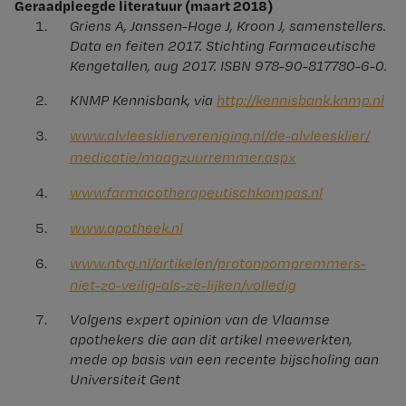
Geraadpleegde literatuur (maart 2018)
Griens A, Janssen-Hoge J, Kroon J, samenstellers.
Data en feiten 2017. Stichting Farmaceutische
Kengetallen, aug 2017. ISBN 978-90-817780-6-0.
KNMP Kennisbank, via
http://​kennisbank.​knmp.​nl
www.​alvleeskliervere​niging.​nl/​de-alvleesklier/​
medicatie/​maagzuurremmer.​aspx
www.​farmacotherapeut​ischkompas.​nl
www.​apotheek.​nl
www.​ntvg.​nl/​artikelen/​protonpompremmer​s-
niet-zo-veilig-als-ze-lijken/​volledig
Volgens expert opinion van de Vlaamse
apothekers die aan dit artikel meewerkten,
mede op basis van een recente bijscholing aan
Universiteit Gent