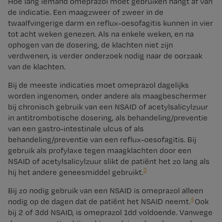
Hoe lang iemand omeprazol moet gebruiken hangt af van
de indicatie. Een maagzweer of zweer in de
twaalfvingerige darm en reflux-oesofagitis kunnen in vier
tot acht weken genezen. Als na enkele weken, en na
ophogen van de dosering, de klachten niet zijn
verdwenen, is verder onderzoek nodig naar de oorzaak
van de klachten.
Bij de meeste indicaties moet omeprazol dagelijks
worden ingenomen, onder andere als maagbeschermer
bij chronisch gebruik van een NSAID of acetylsalicylzuur
in antitrombotische dosering, als behandeling/preventie
van een gastro-intestinale ulcus of als
behandeling/preventie van een reflux-oesofagitis. Bij
gebruik als profylaxe tegen maagklachten door een
NSAID of acetylsalicylzuur slikt de patiënt het zo lang als
3
hij het andere geneesmiddel gebruikt.
Bij zo nodig gebruik van een NSAID is omeprazol alleen
4
nodig op de dagen dat de patiënt het NSAID neemt.
Ook
bij 2 of 3dd NSAID, is omeprazol 1dd voldoende. Vanwege