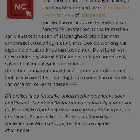
Maak ook de andere Nursing Challenge
toetsen, bijvoorbeeld over
nadroparine
(‘Fraxiparine’)
of
haloperidol
.
Verder kan omeprazol de werking van
fenytoïne versterken. Dit is te merken
aan visusstoornissen of slaperigheid. Stop dan met
omeprazol en overleg met de arts. Ook de werking van
digoxine en tacrolimus kan toenemen. De arts zal van
deze middelen, vooral bij hoge doseringen omeprazol,
4
vaker de bloedspiegels controleren.
De patiënt mag omeprazol niet samen gebruiken met
Sint-janskruid. Dit vrij verkrijgbare middel kan de werking
2
,
4
,
5
van omeprazol verminderen.
Dit artikel is op feitelijke onjuistheden gecheckt door
apothekers Anneleen Robberechts en Joke Opsomer van
de Koninklijke Apothekersvereniging van Antwerpen, en
apotheker Annemieke Horikx van de Koninklijke
Nederlandse Maatschappij ter bevordering der
Pharmacie.