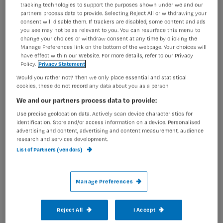
tracking technologies to support the purposes shown under we and our
®
®
®
(NL), Omecat
(NL), Sedacid
(B), Acidcare
(B)) behoort
partners process data to provide. Selecting Reject All or withdrawing your
tot de groep protonpompremmers (
proton pump
consent will disable them. If trackers are disabled, some content and ads
inhibitor
, PPI), net als esomeprazol, lansoprazol,
you see may not be as relevant to you. You can resurface this menu to
change your choices or withdraw consent at any time by clicking the
pantoprazol, en rabeprazol. Deze middelen verminderen
Manage Preferences link on the bottom of the webpage. Your choices will
de secretie van maagzuur door remming van het enzym
have effect within our Website. For more details, refer to our Privacy
+
+
H
/K
-ATP-ase, de protonpomp, in de pariëtale cellen in
Policy.
Privacy Statement
2
het maagslijmvlies.
Would you rather not? Then we only place essential and statistical
cookies, these do not record any data about you as a person
Er zijn subtiele verschillen tussen deze middelen wat
We and our partners process data to provide:
betreft het bijwerkingenprofiel, interacties met andere
geneesmiddelen en indicaties. Ook werkt rabeprazol wat
Use precise geolocation data. Actively scan device characteristics for
identification. Store and/or access information on a device. Personalised
langer dan de andere PPI’s. Omdat omeprazol het meest
advertising and content, advertising and content measurement, audience
wordt voorgeschreven richt dit artikel zich daarop.
research and services development.
List of Partners (vendors)
1 Wat zijn de indicaties voor
omeprazol?
Manage Preferences
Omeprazol wordt voorgeschreven bij gastro-oesofageale
reflux, reflux-oesofagitis, ulcus duodeni of ventriculi, bij
Reject All
I Accept
de eradicatie van