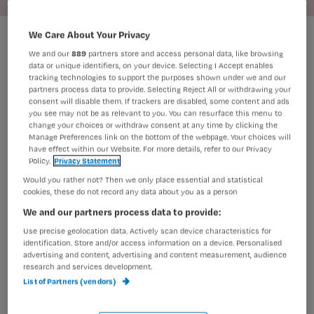
Maren Bruin
Foto:
We Care About Your Privacy
We and our
889
partners store and access personal data, like browsing
data or unique identifiers, on your device. Selecting I Accept enables
tracking technologies to support the purposes shown under we and our
partners process data to provide. Selecting Reject All or withdrawing your
consent will disable them. If trackers are disabled, some content and ads
you see may not be as relevant to you. You can resurface this menu to
De volgende artikelen zijn
change your choices or withdraw consent at any time by clicking the
Manage Preferences link on the bottom of the webpage. Your choices will
onderdeel van deze Challenge. Lees
have effect within our Website. For more details, refer to our Privacy
de artikelen en doe de toets:
Policy.
Privacy Statement
Would you rather not? Then we only place essential and statistical
cookies, these do not record any data about you as a person
We and our partners process data to provide:
Challenge
Voeding
Use precise geolocation data. Actively scan device characteristics for
Nursing Challenge
identification. Store and/or access information on a device. Personalised
Ondervoeding | Alarmsignalen
advertising and content, advertising and content measurement, audience
en acties
research and services development.
List of Partners (vendors)
Challenge
Voeding